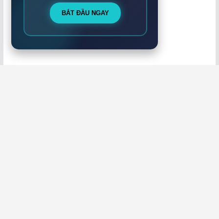
BẮT ĐẦU NGAY