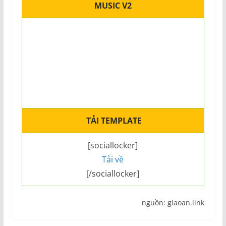
MUSIC V2
TẢI TEMPLATE
[sociallocker]
Tải về
[/sociallocker]
nguồn: giaoan.link