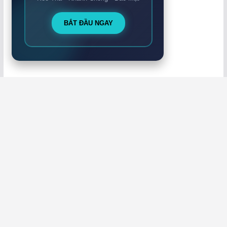
BẮT ĐẦU NGAY