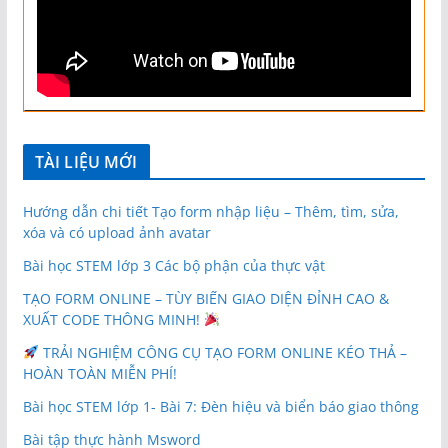
TÀI LIỆU MỚI
Hướng dẫn chi tiết Tạo form nhập liệu – Thêm, tìm, sửa,
xóa và có upload ảnh avatar
Bài học STEM lớp 3 Các bộ phận của thực vật
TẠO FORM ONLINE – TÙY BIẾN GIAO DIỆN ĐỈNH CAO &
XUẤT CODE THÔNG MINH!
TRẢI NGHIỆM CÔNG CỤ TẠO FORM ONLINE KÉO THẢ –
HOÀN TOÀN MIỄN PHÍ!
Bài học STEM lớp 1- Bài 7: Đèn hiệu và biển báo giao thông
Bài tập thực hành Msword