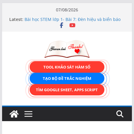
Skip
07/08/2026
to
Latest:
Bài học STEM lớp 1- Bài 7: Đèn hiệu và biển báo
content
giao thông
Hướng dẫn chi tiết Tạo form nhập liệu – Thêm,
tìm, sửa, xóa và có upload ảnh avatar
Bài học STEM lớp 3 Các bộ phận của thực vật
TẠO FORM ONLINE – TÙY BIẾN GIAO DIỆN ĐỈNH
CAO & XUẤT CODE THÔNG MINH!
TRẢI NGHIỆM CÔNG CỤ TẠO FORM ONLINE
TOOL KHẢO SÁT HÀM SỐ
KÉO THẢ – HOÀN TOÀN MIỄN PHÍ!
TẠO BỘ ĐỀ TRẮC NGHIỆM
TÌM GOOGLE SHEET, APPS SCRIPT