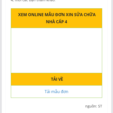
XEM ONLINE MẪU ĐƠN XIN SỬA CHỮA
NHÀ CẤP 4
TẢI VỀ
Tải mẫu đơn
nguồn: ST