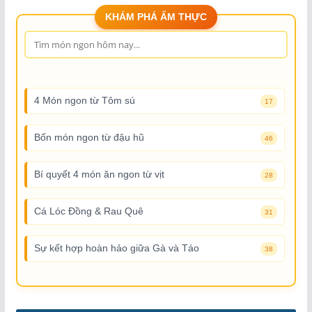
KHÁM PHÁ ẨM THỰC
4 Món ngon từ Tôm sú
17
Bốn món ngon từ đậu hũ
46
Bí quyết 4 món ăn ngon từ vịt
28
Cá Lóc Đồng & Rau Quê
31
Sự kết hợp hoàn hảo giữa Gà và Táo
38