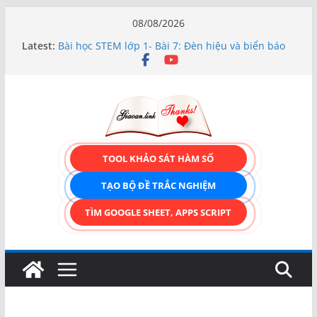
Skip
08/08/2026
to
Latest:
Bài học STEM lớp 1- Bài 7: Đèn hiệu và biển báo
content
giao thông
Hướng dẫn chi tiết Tạo form nhập liệu – Thêm,
tìm, sửa, xóa và có upload ảnh avatar
Bài học STEM lớp 3 Các bộ phận của thực vật
TẠO FORM ONLINE – TÙY BIẾN GIAO DIỆN ĐỈNH
CAO & XUẤT CODE THÔNG MINH!
TRẢI NGHIỆM CÔNG CỤ TẠO FORM ONLINE
TOOL KHẢO SÁT HÀM SỐ
KÉO THẢ – HOÀN TOÀN MIỄN PHÍ!
TẠO BỘ ĐỀ TRẮC NGHIỆM
TÌM GOOGLE SHEET, APPS SCRIPT