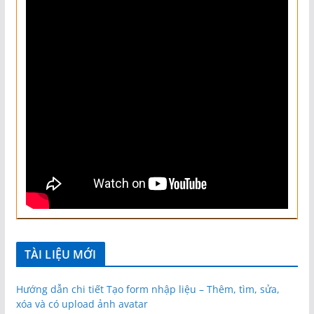
TÀI LIỆU MỚI
Hướng dẫn chi tiết Tạo form nhập liệu – Thêm, tìm, sửa,
xóa và có upload ảnh avatar