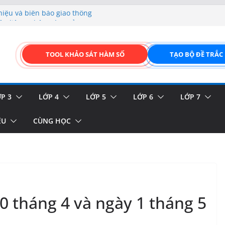
hiệu và biển báo giao thông
p liệu – Thêm, tìm, sửa,
 của thực vật
TOOL KHẢO SÁT HÀM SỐ
TẠO BỘ ĐỀ TRẮC
GIAO DIỆN ĐỈNH CAO &
FORM ONLINE KÉO THẢ –
P 3
LỚP 4
LỚP 5
LỚP 6
LỚP 7
ỆU
CÙNG HỌC
30 tháng 4 và ngày 1 tháng 5