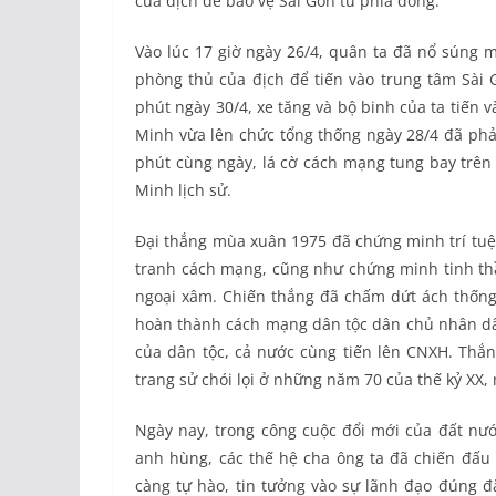
của địch để bảo vệ Sài Gòn từ phía đông.
Vào lúc 17 giờ ngày 26/4, quân ta đã nổ súng 
phòng thủ của địch để tiến vào trung tâm Sài
phút ngày 30/4, xe tăng và bộ binh của ta tiến 
Minh vừa lên chức tổng thống ngày 28/4 đã phả
phút cùng ngày, lá cờ cách mạng tung bay trên 
Minh lịch sử.
Đại thắng mùa xuân 1975 đã chứng minh trí tuệ 
tranh cách mạng, cũng như chứng minh tinh th
ngoại xâm. Chiến thắng đã chấm dứt ách thống 
hoàn thành cách mạng dân tộc dân chủ nhân dâ
của dân tộc, cả nước cùng tiến lên CNXH. Thắng
trang sử chói lọi ở những năm 70 của thế kỷ XX,
Ngày nay, trong công cuộc đổi mới của đất nước
anh hùng, các thế hệ cha ông ta đã chiến đấu 
càng tự hào, tin tưởng vào sự lãnh đạo đúng đắ