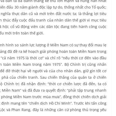
 và dân ta đã đánh thắng kẻ thù lớn mạnh và hung hãn nhất
chiến đấu 30 năm giành độc lập tự do, thống nhất cho Tổ quốc;
nghĩa thực dân cũ và mới trên đất nước ta; là thắng lợi tiêu
n thúc đẩy cuộc đấu tranh của nhân dân thế giới vì mục tiêu
xã hội; cổ vũ động viên các dân tộc đang tiến hành công cuộc
ểu mới trên toàn thế giới.
nh hình so sánh lực lượng ở Miền Nam có sự thay đổi mau lẹ
Đảng đã đề ra kế hoạch giải phóng hoàn toàn Miền Nam trong
cả năm 1975 là thời cơ” và chỉ rõ “nếu thời cơ đến vào đầu
àn toàn Miền Nam trong năm 1975”. Bộ Chính trị cũng nhấn
 đỡ thiệt hại về người và của cho nhân dân, giữ gìn tốt cơ
n phá của chiến tranh. Sau chiến thắng của quân ta ở chiến
 Chính trị đã nhận định: “thời cơ chiến lược đã đến, ta có
 Miền Nam” và đã đưa ra quyết định: “phải tập trung nhanh
iải phóng Miền Nam trước mùa mưa”, đồng thời chiến dịch giải
 định mang tên “chiến dịch Hồ Chí Minh”. Trước khi tấn công
 Lộc và Phan Rang, đây là những căn cứ phòng thủ trọng yếu