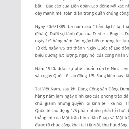
bắt… Báo cáo của Liên đoàn Lao động Mỹ xác nhậ
dậy mạnh mẽ, toàn diện trong quần chúng công
Ngày 20/6/1889, ba năm sau “thảm kịch” tại thà
(Pháp). Dưới sự lãnh đạo của Frederic Engels, Đ
ngày 1/5 hàng năm làm ngày biểu dương lực lượ
Từ đó, ngày 1/5 trở thành Ngày Quốc tế Lao độn
biểu dương lực lượng, ngày hội của công nhân v
Năm 1920, được sự phê chuẩn của Lê Nin, Liên 
vào ngày Quốc tế Lao động 1/5. Sáng kiến này d
Tại Việt Nam, sau khi Đảng Cộng sản Đông Dương
hàng năm làm ngày đỉnh cao của phong trào đấu 
chủ, giành những quyền lợi kinh tế – xã hội. 
Quốc tế Lao động 1/5 phần nhiều phải tổ chức b
thắng lợi của Mặt trận bình dân Pháp và Mặt t
được tổ chức công khai tại Hà Nội, thu hút đông