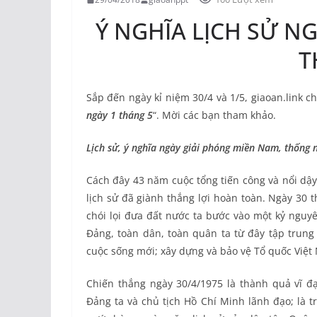
Ý NGHĨA LỊCH SỬ NG
T
Sắp đến ngày kỉ niệm 30/4 và 1/5, giaoan.link ch
ngày 1 tháng 5
“. Mời các bạn tham khảo.
Lịch sử, ý nghĩa ngày giải phóng miền Nam, thống 
Cách đây 43 năm cuộc tổng tiến công và nổi dậ
lịch sử đã giành thắng lợi hoàn toàn. Ngày 30 
chói lọi đưa đất nước ta bước vào một kỷ nguyê
Đảng, toàn dân, toàn quân ta từ đây tập trung 
cuộc sống mới; xây dựng và bảo vệ Tổ quốc Việt
Chiến thắng ngày 30/4/1975 là thành quả vĩ đạ
Đảng ta và chủ tịch Hồ Chí Minh lãnh đạo; là t