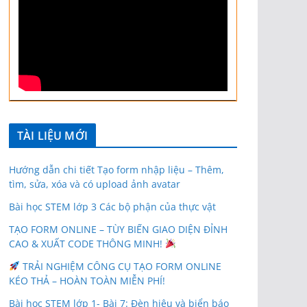
TÀI LIỆU MỚI
Hướng dẫn chi tiết Tạo form nhập liệu – Thêm,
tìm, sửa, xóa và có upload ảnh avatar
Bài học STEM lớp 3 Các bộ phận của thực vật
TẠO FORM ONLINE – TÙY BIẾN GIAO DIỆN ĐỈNH
CAO & XUẤT CODE THÔNG MINH!
TRẢI NGHIỆM CÔNG CỤ TẠO FORM ONLINE
KÉO THẢ – HOÀN TOÀN MIỄN PHÍ!
Bài học STEM lớp 1- Bài 7: Đèn hiệu và biển báo