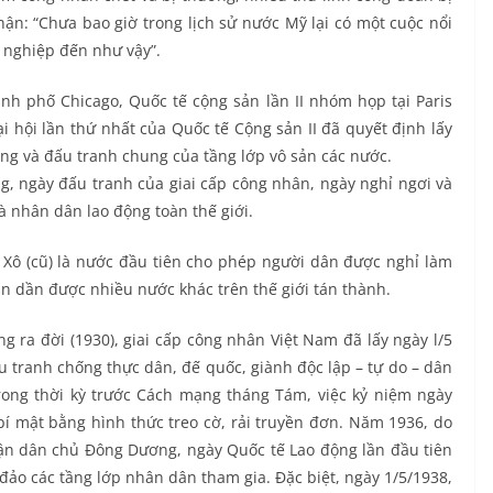
n: “Chưa bao giờ trong lịch sử nước Mỹ lại có một cuộc nổi
 nghiệp đến như vậy”.
nh phố Chicago, Quốc tế cộng sản lần II nhóm họp tại Paris
ại hội lần thứ nhất của Quốc tế Cộng sản II đã quyết định lấy
ng và đấu tranh chung của tầng lớp vô sản các nước.
g, ngày đấu tranh của giai cấp công nhân, ngày nghỉ ngơi và
à nhân dân lao động toàn thế giới.
Xô (cũ) là nước đầu tiên cho phép người dân được nghỉ làm
ần dần được nhiều nước khác trên thế giới tán thành.
 ra đời (1930), giai cấp công nhân Việt Nam đã lấy ngày l/5
tranh chống thực dân, đế quốc, giành độc lập – tự do – dân
Trong thời kỳ trước Cách mạng tháng Tám, việc kỷ niệm ngày
í mật bằng hình thức treo cờ, rải truyền đơn. Năm 1936, do
rận dân chủ Đông Dương, ngày Quốc tế Lao động lần đầu tiên
 đảo các tầng lớp nhân dân tham gia. Đặc biệt, ngày 1/5/1938,