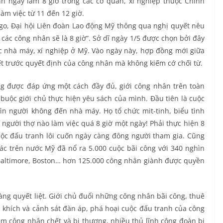
h ngày làm 8 giờ trong các cơ quan, xí nghiệp thuộc Chính
àm việc từ 11 đến 12 giờ.
go, Đại hội Liên đoàn Lao động Mỹ thông qua nghị quyết nêu
 các công nhân sẽ là 8 giờ”. Sở dĩ ngày 1/5 được chọn bởi đây
c nhà máy, xí nghiệp ở Mỹ. Vào ngày này, hợp đồng mới giữa
iết trước quyết định của công nhân mà không kiếm cớ chối từ.
g được đáp ứng một cách đầy đủ, giới công nhân trên toàn
uộc giới chủ thực hiện yêu sách của mình. Đầu tiên là cuộc
ìn người không đến nhà máy. Họ tổ chức mit-tinh, biểu tình
người thợ nào làm việc quá 8 giờ một ngày! Phải thực hiện 8
 Cuộc đấu tranh lôi cuốn ngày càng đông người tham gia. Cũng
ác trên nước Mỹ đã nổ ra 5.000 cuộc bãi công với 340 nghìn
Baltimore, Boston… hơn 125.000 công nhân giành được quyền
àng quyết liệt. Giới chủ đuổi những công nhân bãi công, thuê
 khích và cảnh sát đàn áp, phá hoại cuộc đấu tranh của công
ăm công nhân chết và bị thương, nhiều thủ lĩnh công đoàn bị