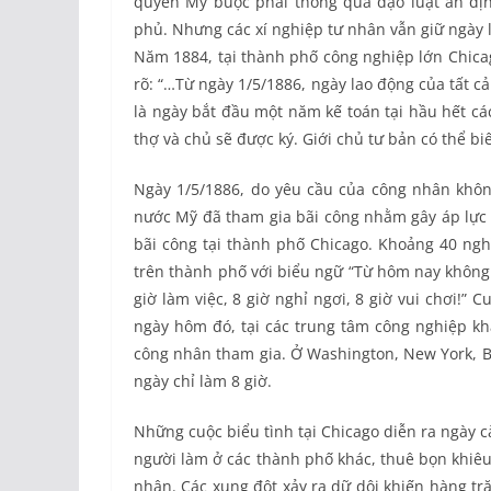
quyền Mỹ buộc phải thông qua đạo luật ấn địn
phủ. Nhưng các xí nghiệp tư nhân vẫn giữ ngày l
Năm 1884, tại thành phố công nghiệp lớn Chica
rõ: “…Từ ngày 1/5/1886, ngày lao động của tất cả
là ngày bắt đầu một năm kế toán tại hầu hết cá
thợ và chủ sẽ được ký. Giới chủ tư bản có thể b
Ngày 1/5/1886, do yêu cầu của công nhân khôn
nước Mỹ đã tham gia bãi công nhằm gây áp lực b
bãi công tại thành phố Chicago. Khoảng 40 ngh
trên thành phố với biểu ngữ “Từ hôm nay không 
giờ làm việc, 8 giờ nghỉ ngơi, 8 giờ vui chơi!”
ngày hôm đó, tại các trung tâm công nghiệp kh
công nhân tham gia. Ở Washington, New York, 
ngày chỉ làm 8 giờ.
Những cuộc biểu tình tại Chicago diễn ra ngày c
người làm ở các thành phố khác, thuê bọn khiêu
nhân. Các xung đột xảy ra dữ dội khiến hàng tr