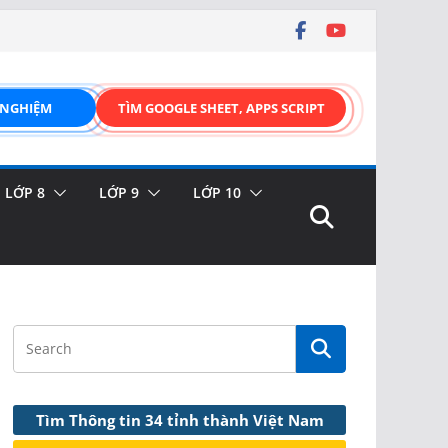
 NGHIỆM
TÌM GOOGLE SHEET, APPS SCRIPT
LỚP 8
LỚP 9
LỚP 10
Tìm Thông tin 34 tỉnh thành Việt Nam