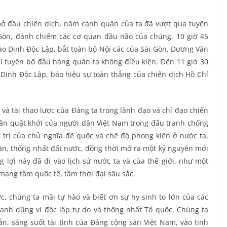
mở đầu chiến dịch, năm cánh quân của ta đã vượt qua tuyến
 Gòn, đánh chiếm các cơ quan đầu não của chúng. 10 giờ 45
vào Dinh Độc Lập, bắt toàn bộ Nội các của Sài Gòn, Dương Văn
i tuyên bố đầu hàng quân ta không điều kiện. Đến 11 giờ 30
Dinh Độc Lập, báo hiệu sự toàn thắng của chiến dịch Hồ Chí
và tài thao lược của Đảng ta trong lãnh đạo và chỉ đạo chiến
ần quật khởi của người dân Việt Nam trong đấu tranh chống
trị của chủ nghĩa đế quốc và chế độ phong kiến ở nước ta,
n, thống nhất đất nước, đồng thời mở ra một kỷ nguyên mới
 lợi này đã đi vào lịch sử nước ta và của thế giới, như một
 mang tầm quốc tế, tầm thời đại sâu sắc.
, chúng ta mãi tự hào và biết ơn sự hy sinh to lớn của các
anh dũng vì độc lập tự do và thống nhất Tổ quốc. Chúng ta
n, sáng suốt tài tình của Đảng cộng sản Việt Nam, vào tinh