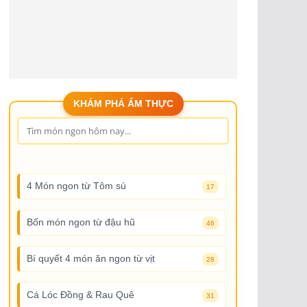
KHÁM PHÁ ẨM THỰC
4 Món ngon từ Tôm sú
17
Bốn món ngon từ đậu hũ
46
Bí quyết 4 món ăn ngon từ vịt
28
Cá Lóc Đồng & Rau Quê
31