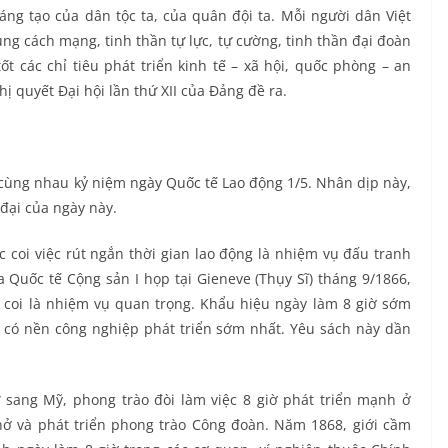
áng tạo của dân tộc ta, của quân đội ta. Mỗi người dân Việt
g cách mạng, tinh thần tự lực, tự cường, tinh thần đại đoàn
t các chỉ tiêu phát triển kinh tế – xã hội, quốc phòng – an
 quyết Đại hội lần thứ XII của Đảng đề ra.
i cùng nhau kỷ niệm ngày Quốc tế Lao động 1/5. Nhân dịp này,
 đại của ngày này.
 coi việc rút ngắn thời gian lao động là nhiệm vụ đấu tranh
ủa Quốc tế Cộng sản I họp tại Gieneve (Thụy Sĩ) tháng 9/1866,
 coi là nhiệm vụ quan trọng. Khẩu hiệu ngày làm 8 giờ sớm
 có nền công nghiệp phát triển sớm nhất. Yêu sách này dần
 sang Mỹ, phong trào đòi làm việc 8 giờ phát triển mạnh ở
nở và phát triển phong trào Công đoàn. Năm 1868, giới cầm