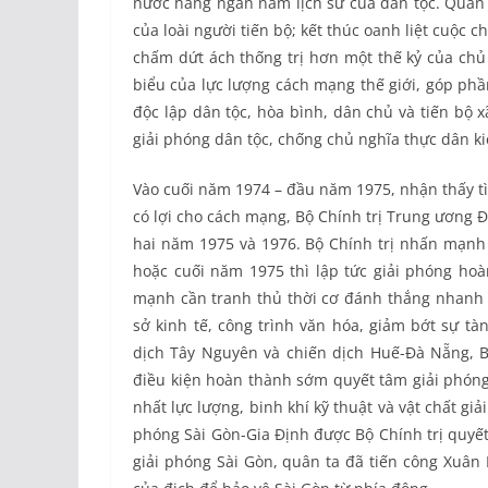
nước hàng ngàn năm lịch sử của dân tộc. Quân
của loài người tiến bộ; kết thúc oanh liệt cuộc 
chấm dứt ách thống trị hơn một thế kỷ của chủ 
biểu của lực lượng cách mạng thế giới, góp phầ
độc lập dân tộc, hòa bình, dân chủ và tiến bộ 
giải phóng dân tộc, chống chủ nghĩa thực dân ki
Vào cuối năm 1974 – đầu năm 1975, nhận thấy tì
có lợi cho cách mạng, Bộ Chính trị Trung ương 
hai năm 1975 và 1976. Bộ Chính trị nhấn mạnh “
hoặc cuối năm 1975 thì lập tức giải phóng ho
mạnh cần tranh thủ thời cơ đánh thắng nhanh để
sở kinh tế, công trình văn hóa, giảm bớt sự tà
dịch Tây Nguyên và chiến dịch Huế-Đà Nẵng, Bộ
điều kiện hoàn thành sớm quyết tâm giải phóng
nhất lực lượng, binh khí kỹ thuật và vật chất g
phóng Sài Gòn-Gia Định được Bộ Chính trị quyết
giải phóng Sài Gòn, quân ta đã tiến công Xuân