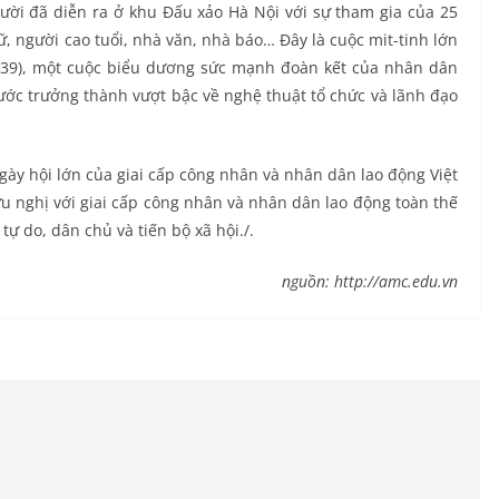
ời đã diễn ra ở khu Đấu xảo Hà Nội với sự tham gia của 25
ữ, người cao tuổi, nhà văn, nhà báo… Đây là cuộc mit-tinh lớn
1939), một cuộc biểu dương sức mạnh đoàn kết của nhân dân
ớc trưởng thành vượt bậc về nghệ thuật tổ chức và lãnh đạo
gày hội lớn của giai cấp công nhân và nhân dân lao động Việt
ữu nghị với giai cấp công nhân và nhân dân lao động toàn thế
tự do, dân chủ và tiến bộ xã hội./.
nguồn: http://amc.edu.vn