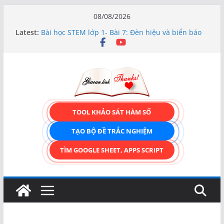
Skip
08/08/2026
to
Latest:
Bài học STEM lớp 1- Bài 7: Đèn hiệu và biển báo
content
giao thông
Hướng dẫn chi tiết Tạo form nhập liệu – Thêm,
tìm, sửa, xóa và có upload ảnh avatar
Bài học STEM lớp 3 Các bộ phận của thực vật
TẠO FORM ONLINE – TÙY BIẾN GIAO DIỆN ĐỈNH
CAO & XUẤT CODE THÔNG MINH!
TRẢI NGHIỆM CÔNG CỤ TẠO FORM ONLINE
TOOL KHẢO SÁT HÀM SỐ
KÉO THẢ – HOÀN TOÀN MIỄN PHÍ!
TẠO BỘ ĐỀ TRẮC NGHIỆM
TÌM GOOGLE SHEET, APPS SCRIPT