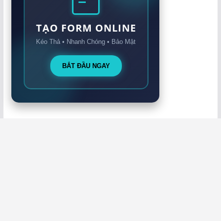
TẠO FORM ONLINE
Kéo Thả • Nhanh Chóng • Bảo Mật
BẮT ĐẦU NGAY