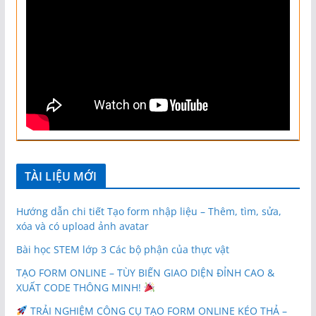
TÀI LIỆU MỚI
Hướng dẫn chi tiết Tạo form nhập liệu – Thêm, tìm, sửa,
xóa và có upload ảnh avatar
Bài học STEM lớp 3 Các bộ phận của thực vật
TẠO FORM ONLINE – TÙY BIẾN GIAO DIỆN ĐỈNH CAO &
XUẤT CODE THÔNG MINH!
TRẢI NGHIỆM CÔNG CỤ TẠO FORM ONLINE KÉO THẢ –