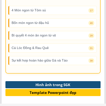
4 Món ngon từ Tôm sú
17
Bốn món ngon từ đậu hũ
46
Bí quyết 4 món ăn ngon từ vịt
28
Cá Lóc Đồng & Rau Quê
31
Sự kết hợp hoàn hảo giữa Gà và Táo
38
Hình ảnh trong SGK
Template Powerpoint đẹp