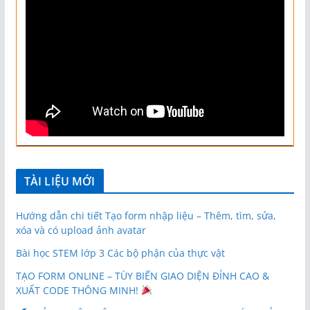
TÀI LIỆU MỚI
Hướng dẫn chi tiết Tạo form nhập liệu – Thêm, tìm, sửa,
xóa và có upload ảnh avatar
Bài học STEM lớp 3 Các bộ phận của thực vật
TẠO FORM ONLINE – TÙY BIẾN GIAO DIỆN ĐỈNH CAO &
XUẤT CODE THÔNG MINH!