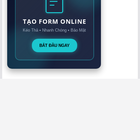
TẠO FORM ONLINE
Kéo Thả • Nhanh Chóng • Bảo Mật
BẮT ĐẦU NGAY