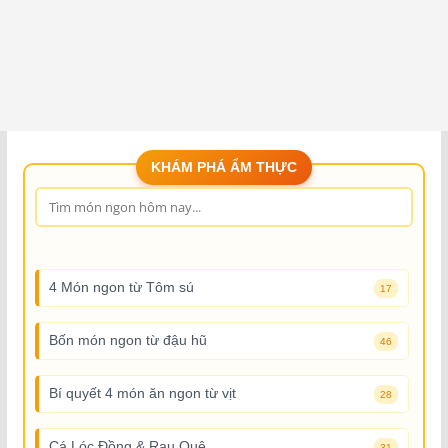
KHÁM PHÁ ẨM THỰC
4 Món ngon từ Tôm sú
17
Bốn món ngon từ đậu hũ
46
Bí quyết 4 món ăn ngon từ vịt
28
Cá Lóc Đồng & Rau Quê
31