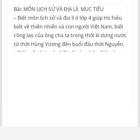
Bài: MÔN LỊCH SỬ VÀ ĐỊA LÍI. MỤC TIÊU
– Biết môn lịch sử và địa lí ớ lớp 4 giúp Hs hiểu
biết về thiên nhiên và con người Việt Nam, biết
công lao của ông cha ta trong thời kì dựng nước
từ thời Hùng Vương đến buổi đầu thời Nguyễn.
– Biết môn lịch sử và Địa lí góp phần Giáo dục
HS tình yêu thiên nhiên, con người và đất nước
Việt Nam
II. CHUẨN BỊ ĐỒ DÙNG
– Bản đồ Việt Nam, bản đồ thế giới.
– Hình ảnh sinh hoạt của một số dân tộc ở một
số vùng
III. CÁC HOẠT ĐỘNG DẠY HỌC
Hoạt động của giáo viên Hoạt động của học
sinh