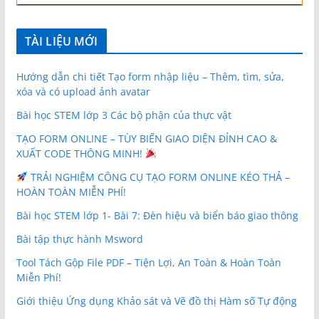
TÀI LIỆU MỚI
Hướng dẫn chi tiết Tạo form nhập liệu – Thêm, tìm, sửa,
xóa và có upload ảnh avatar
Bài học STEM lớp 3 Các bộ phận của thực vật
TẠO FORM ONLINE – TÙY BIẾN GIAO DIỆN ĐỈNH CAO &
XUẤT CODE THÔNG MINH!
TRẢI NGHIỆM CÔNG CỤ TẠO FORM ONLINE KÉO THẢ –
HOÀN TOÀN MIỄN PHÍ!
Bài học STEM lớp 1- Bài 7: Đèn hiệu và biển báo giao thông
Bài tập thực hành Msword
Tool Tách Gộp File PDF – Tiện Lợi, An Toàn & Hoàn Toàn
Miễn Phí!
Giới thiệu Ứng dụng Khảo sát và Vẽ đồ thị Hàm số Tự động