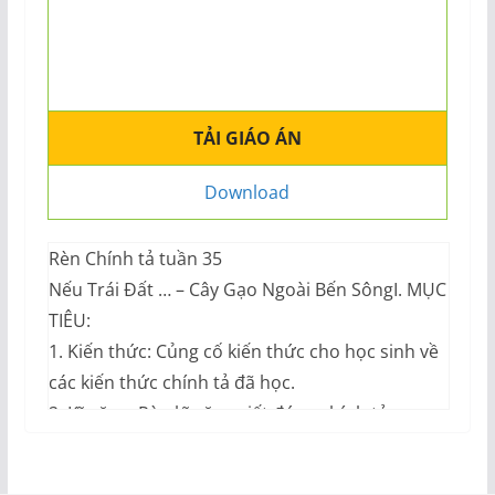
TẢI GIÁO ÁN
Download
Rèn Chính tả tuần 35
Nếu Trái Đất … – Cây Gạo Ngoài Bến SôngI. MỤC
TIÊU:
1. Kiến thức: Củng cố kiến thức cho học sinh về
các kiến thức chính tả đã học.
2. Kĩ năng: Rèn kĩ năng viết đúng chính tả.
3. Thái độ: Có ý thức viết đúng, viết đẹp; rèn
chữ, giữ vở.