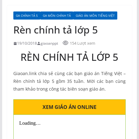
GA CHÍNH TẢ 5
GA MÔN CHÍNH TẢ
GIÁO ÁN MÔN TIẾNG VIỆT
Rèn chính tả lớp 5
154 Lượt xem
19/10/2018
giaoanppt
RÈN CHÍNH TẢ LỚP 5
Giaoan.link chia sẻ cùng các bạn giáo án Tiếng Việt –
Rèn chính tả lớp 5 gồm 35 tuần. Mời các bạn cùng
tham khảo trong công tác biên soạn giáo án.
XEM GIÁO ÁN ONLINE