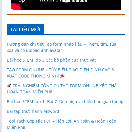
TÀI LIỆU MỚI
Hướng dẫn chi tiết Tạo form nhập liệu – Thêm, tìm, sửa,
xóa và có upload ảnh avatar
Bài học STEM lớp 3 Các bộ phận của thực vật
TẠO FORM ONLINE – TÙY BIẾN GIAO DIỆN ĐỈNH CAO &
XUẤT CODE THÔNG MINH!
TRẢI NGHIỆM CÔNG CỤ TẠO FORM ONLINE KÉO THẢ –
HOÀN TOÀN MIỄN PHÍ!
Bài học STEM lớp 1- Bài 7: Đèn hiệu và biển báo giao thông
Bài tập thực hành Msword
Tool Tách Gộp File PDF – Tiện Lợi, An Toàn & Hoàn Toàn
Miễn Phí!