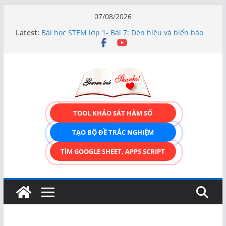
Skip
07/08/2026
to
Latest:
Bài học STEM lớp 1- Bài 7: Đèn hiệu và biển báo
content
giao thông
Hướng dẫn chi tiết Tạo form nhập liệu – Thêm,
tìm, sửa, xóa và có upload ảnh avatar
Bài học STEM lớp 3 Các bộ phận của thực vật
TẠO FORM ONLINE – TÙY BIẾN GIAO DIỆN ĐỈNH
CAO & XUẤT CODE THÔNG MINH!
TRẢI NGHIỆM CÔNG CỤ TẠO FORM ONLINE
TOOL KHẢO SÁT HÀM SỐ
KÉO THẢ – HOÀN TOÀN MIỄN PHÍ!
TẠO BỘ ĐỀ TRẮC NGHIỆM
TÌM GOOGLE SHEET, APPS SCRIPT