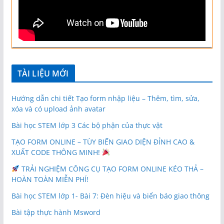
TÀI LIỆU MỚI
Hướng dẫn chi tiết Tạo form nhập liệu – Thêm, tìm, sửa,
xóa và có upload ảnh avatar
Bài học STEM lớp 3 Các bộ phận của thực vật
TẠO FORM ONLINE – TÙY BIẾN GIAO DIỆN ĐỈNH CAO &
XUẤT CODE THÔNG MINH!
TRẢI NGHIỆM CÔNG CỤ TẠO FORM ONLINE KÉO THẢ –
HOÀN TOÀN MIỄN PHÍ!
Bài học STEM lớp 1- Bài 7: Đèn hiệu và biển báo giao thông
Bài tập thực hành Msword