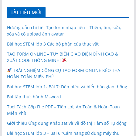
TÀI LIỆU MỚI
Hướng dẫn chi tiết Tạo form nhập liệu – Thêm, tìm, sửa,
xóa và có upload ảnh avatar
Bài học STEM lớp 3 Các bộ phận của thực vật
TẠO FORM ONLINE – TÙY BIẾN GIAO DIỆN ĐỈNH CAO &
XUẤT CODE THÔNG MINH!
TRẢI NGHIỆM CÔNG CỤ TẠO FORM ONLINE KÉO THẢ –
HOÀN TOÀN MIỄN PHÍ!
Bài học STEM lớp 1- Bài 7: Đèn hiệu và biển báo giao thông
Bài tập thực hành Msword
Tool Tách Gộp File PDF – Tiện Lợi, An Toàn & Hoàn Toàn
Miễn Phí!
Giới thiệu Ứng dụng Khảo sát và Vẽ đồ thị Hàm số Tự động
Bài học STEM lớp 3 – Bài 6 “Cẩm nang sử dụng máy thu