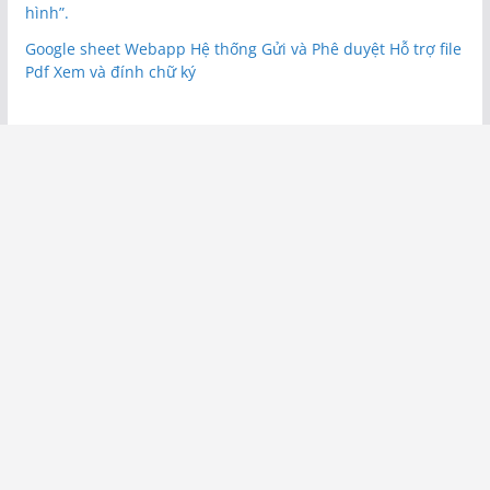
hình”.
Google sheet Webapp Hệ thống Gửi và Phê duyệt Hỗ trợ file
Pdf Xem và đính chữ ký