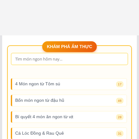
KHÁM PHÁ ẨM THỰC
4 Món ngon từ Tôm sú
17
Bốn món ngon từ đậu hũ
46
Bí quyết 4 món ăn ngon từ vịt
28
Cá Lóc Đồng & Rau Quê
31