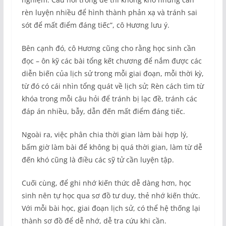
rèn luyện nhiều để hình thành phản xạ và tránh sai
sót để mất điểm đáng tiếc”, cô Hương lưu ý.
Bên cạnh đó, cô Hương cũng cho rằng học sinh cần
đọc – ôn kỹ các bài tổng kết chương để nắm được các
diễn biến của lịch sử trong mỗi giai đoạn, mỗi thời kỳ,
từ đó có cái nhìn tổng quát về lịch sử; Rèn cách tìm từ
khóa trong mỗi câu hỏi để tránh bị lạc đề, tránh các
đáp án nhiều, bẫy, dẫn đến mất điểm đáng tiếc.
Ngoài ra, việc phân chia thời gian làm bài hợp lý,
bấm giờ làm bài để không bị quá thời gian, làm từ dễ
đến khó cũng là điều các sỹ tử cần luyện tập.
Cuối cùng, để ghi nhớ kiến thức dễ dàng hơn, học
sinh nên tự học qua sơ đồ tư duy, thẻ nhớ kiến thức.
Với mỗi bài học, giai đoạn lịch sử, có thể hệ thống lại
thành sơ đồ để dễ nhớ, dễ tra cứu khi cần.