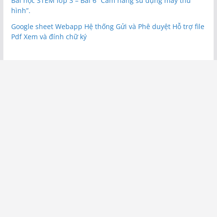
Bài học STEM lớp 3 – Bài 6 “Cẩm nang sử dụng máy thu
hình”.
Google sheet Webapp Hệ thống Gửi và Phê duyệt Hỗ trợ file
Pdf Xem và đính chữ ký