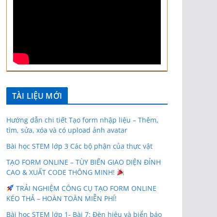
TÀI LIỆU MỚI
Hướng dẫn chi tiết Tạo form nhập liệu – Thêm,
tìm, sửa, xóa và có upload ảnh avatar
Bài học STEM lớp 3 Các bộ phận của thực vật
TẠO FORM ONLINE – TÙY BIẾN GIAO DIỆN ĐỈNH
CAO & XUẤT CODE THÔNG MINH!
TRẢI NGHIỆM CÔNG CỤ TẠO FORM ONLINE
KÉO THẢ – HOÀN TOÀN MIỄN PHÍ!
Bài học STEM lớp 1- Bài 7: Đèn hiệu và biển báo