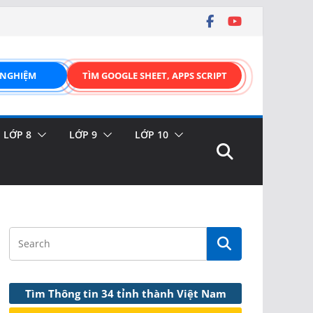
 NGHIỆM
TÌM GOOGLE SHEET, APPS SCRIPT
LỚP 8
LỚP 9
LỚP 10
Tìm Thông tin 34 tỉnh thành Việt Nam