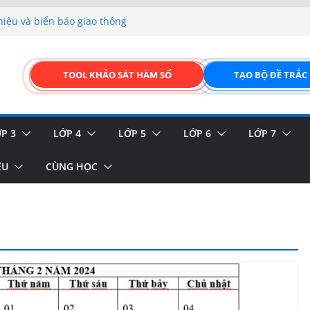
hiệu và biển báo giao thông
p liệu – Thêm, tìm, sửa,
 của thực vật
TOOL KHẢO SÁT HÀM SỐ
TẠO BỘ ĐỀ TRẮC
GIAO DIỆN ĐỈNH CAO &
FORM ONLINE KÉO THẢ –
P 3
LỚP 4
LỚP 5
LỚP 6
LỚP 7
ỆU
CÙNG HỌC