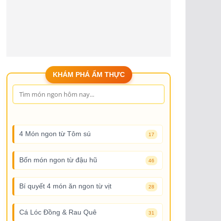
KHÁM PHÁ ẨM THỰC
4 Món ngon từ Tôm sú
17
Bốn món ngon từ đậu hũ
46
Bí quyết 4 món ăn ngon từ vịt
28
Cá Lóc Đồng & Rau Quê
31