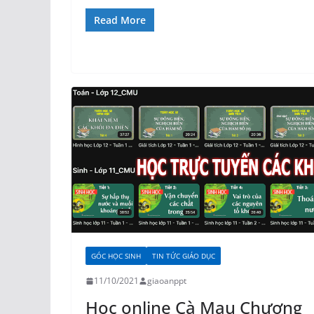
Read More
GÓC HỌC SINH
TIN TỨC GIÁO DỤC
11/10/2021
giaoanppt
Học online Cà Mau Chương