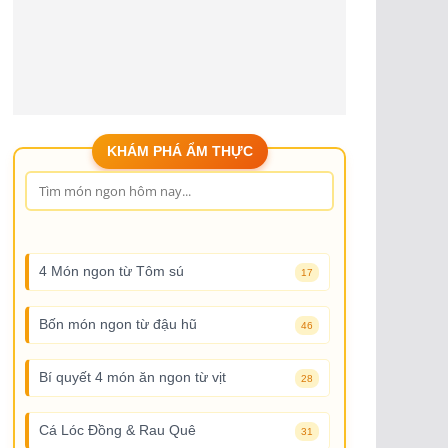
KHÁM PHÁ ẨM THỰC
4 Món ngon từ Tôm sú
17
Bốn món ngon từ đậu hũ
46
Bí quyết 4 món ăn ngon từ vịt
28
Cá Lóc Đồng & Rau Quê
31