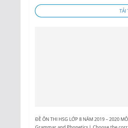
TẢI
ĐỀ ÔN THI HSG LỚP 8 NĂM 2019 – 2020 MÔN
Grammar and Phonetics I. Choose the corre