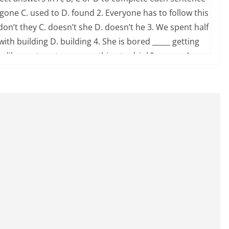
gone C. used to D. found 2. Everyone has to follow this
 don’t they C. doesn’t she D. doesn’t he 3. We spent half
. with building D. building 4. She is bored _____ getting
you like me to get you something to drink? – ______ A.
s too bad D. My pleasure 6. English is the _____
orld. A. office B. official C. officer D. officially 7. It’s
ffice now. A. has left B. left C. was leaving D. is
ut ________ and then I use my motorbike. A. again B.
er is _________________. A. the stricter B. the strictest
u?”. ______________ . A. All right B. I’m afraid not C. I hope