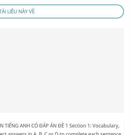
 TÀI LIỆU NÀY VỀ
 TIẾNG ANH CÓ ĐÁP ÁN ĐỀ 1 Section 1: Vocabulary,
ct answers in A, B, C or D to complete each sentence