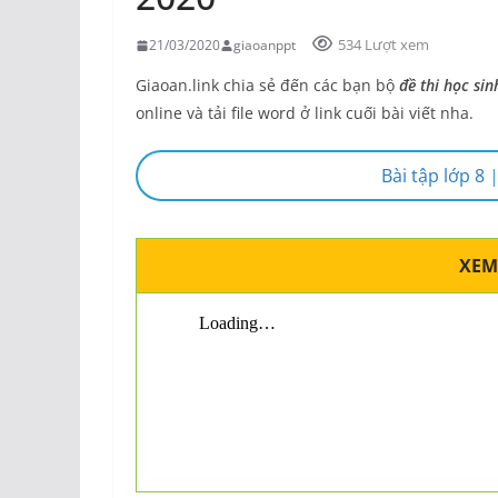
534 Lượt xem
21/03/2020
giaoanppt
Giaoan.link chia sẻ đến các bạn bộ
đề thi học si
online và tải file word ở link cuối bài viết nha.
Bài tập lớp 8
XEM