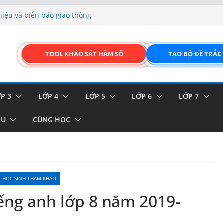
hiệu và biển báo giao thông
p liệu – Thêm, tìm, sửa,
 của thực vật
TOOL KHẢO SÁT HÀM SỐ
TẠO BỘ ĐỀ TRẮC
GIAO DIỆN ĐỈNH CAO &
FORM ONLINE KÉO THẢ –
P 3
LỚP 4
LỚP 5
LỚP 6
LỚP 7
ỆU
CÙNG HỌC
I HỌC SINH THAM KHẢO
tiếng anh lớp 8 năm 2019-