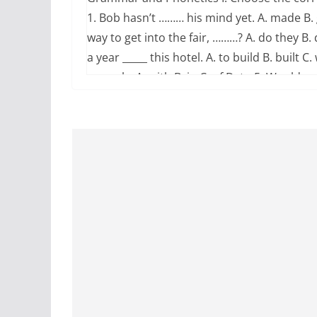
1. Bob hasn’t ……… his mind yet. A. made B. 
way to get into the fair, ………? A. do they B.
a year _____ this hotel. A. to build B. built C
up early. A. with B. in C. of D. to 5. Would 
That would be nice B. No, I’m sorry C. That’
language on one- fifth of the land area of the w
an hour since he ……… , so he must be at the o
leaving 8. 14. I usually go to work by bus, b
Once C. now D. ever 9. Of my parents, my fath
C. stricter D. strict 10. “What can I get for yo
so D. Yes, please