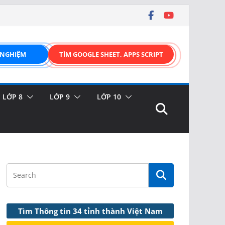
 NGHIỆM
TÌM GOOGLE SHEET, APPS SCRIPT
LỚP 8
LỚP 9
LỚP 10
Tìm Thông tin 34 tỉnh thành Việt Nam