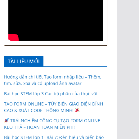
TÀI LIỆU MỚI
Hướng dẫn chi tiết Tạo form nhập liệu – Thêm,
tìm, sửa, xóa và có upload ảnh avatar
Bài học STEM lớp 3 Các bộ phận của thực vật
TẠO FORM ONLINE – TÙY BIẾN GIAO DIỆN ĐỈNH
CAO & XUẤT CODE THÔNG MINH!
TRẢI NGHIỆM CÔNG CỤ TẠO FORM ONLINE
KÉO THẢ – HOÀN TOÀN MIỄN PHÍ!
Bài học STEM lớp 1- Bài 7: Đèn hiệu và biển báo