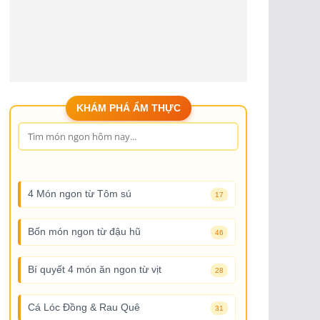
KHÁM PHÁ ẨM THỰC
4 Món ngon từ Tôm sú
17
Bốn món ngon từ đậu hũ
46
Bí quyết 4 món ăn ngon từ vịt
28
Cá Lóc Đồng & Rau Quê
31