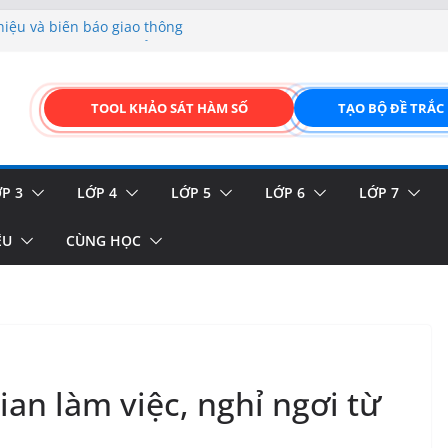
hiệu và biển báo giao thông
p liệu – Thêm, tìm, sửa,
 của thực vật
TOOL KHẢO SÁT HÀM SỐ
TẠO BỘ ĐỀ TRẮC
GIAO DIỆN ĐỈNH CAO &
FORM ONLINE KÉO THẢ –
P 3
LỚP 4
LỚP 5
LỚP 6
LỚP 7
ỆU
CÙNG HỌC
ian làm việc, nghỉ ngơi từ