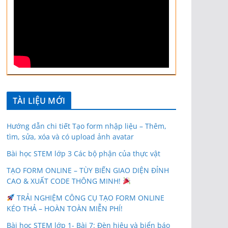
TÀI LIỆU MỚI
Hướng dẫn chi tiết Tạo form nhập liệu – Thêm,
tìm, sửa, xóa và có upload ảnh avatar
Bài học STEM lớp 3 Các bộ phận của thực vật
TẠO FORM ONLINE – TÙY BIẾN GIAO DIỆN ĐỈNH
CAO & XUẤT CODE THÔNG MINH!
TRẢI NGHIỆM CÔNG CỤ TẠO FORM ONLINE
KÉO THẢ – HOÀN TOÀN MIỄN PHÍ!
Bài học STEM lớp 1- Bài 7: Đèn hiệu và biển báo