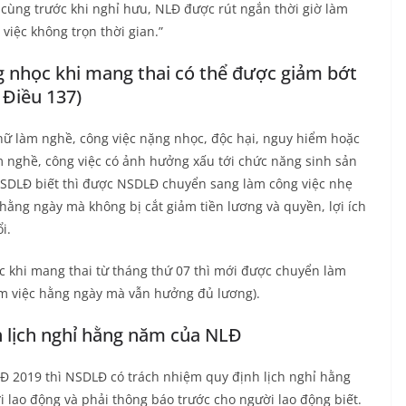
cùng trước khi nghỉ hưu, NLĐ được rút ngắn thời giờ làm
iệc không trọn thời gian.”
g nhọc khi mang thai có thể được giảm bớt
 Điều 137)
nữ làm nghề, công việc nặng nhọc, độc hại, nguy hiểm hoặc
m nghề, công việc có ảnh hưởng xấu tới chức năng sinh sản
NSDLĐ biết thì được NSDLĐ chuyển sang làm công việc nhẹ
hằng ngày mà không bị cắt giảm tiền lương và quyền, lợi ích
i.
c khi mang thai từ tháng thứ 07 thì mới được chuyển làm
àm việc hằng ngày mà vẫn hưởng đủ lương).
h lịch nghỉ hằng năm của NLĐ
LĐ 2019 thì NSDLĐ có trách nhiệm quy định lịch nghỉ hằng
 lao động và phải thông báo trước cho người lao động biết.