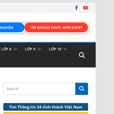
 NGHIỆM
TÌM GOOGLE SHEET, APPS SCRIPT
LỚP 8
LỚP 9
LỚP 10
Tìm Thông tin 34 tỉnh thành Việt Nam