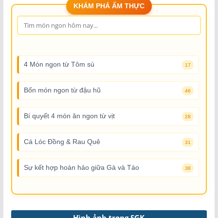
KHÁM PHÁ ẨM THỰC
4 Món ngon từ Tôm sú
17
Bốn món ngon từ đậu hũ
46
Bí quyết 4 món ăn ngon từ vịt
28
Cá Lóc Đồng & Rau Quê
31
Sự kết hợp hoàn hảo giữa Gà và Táo
38
Hình ảnh trong SGK