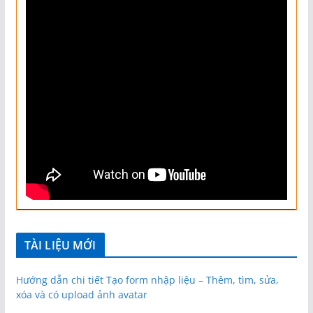
TÀI LIỆU MỚI
Hướng dẫn chi tiết Tạo form nhập liệu – Thêm, tìm, sửa,
xóa và có upload ảnh avatar