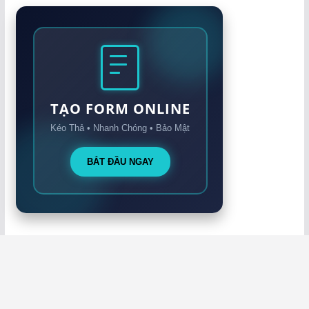
TẠO FORM ONLINE
Kéo Thả • Nhanh Chóng • Bảo Mật
BẮT ĐẦU NGAY