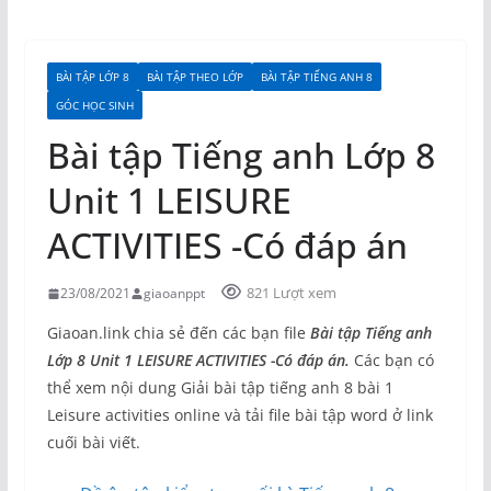
BÀI TẬP LỚP 8
BÀI TẬP THEO LỚP
BÀI TẬP TIẾNG ANH 8
GÓC HỌC SINH
Bài tập Tiếng anh Lớp 8
Unit 1 LEISURE
ACTIVITIES -Có đáp án
821 Lượt xem
23/08/2021
giaoanppt
Giaoan.link chia sẻ đến các bạn file
Bài tập Tiếng anh
Lớp 8 Unit 1 LEISURE ACTIVITIES -Có đáp án.
Các bạn có
thể xem nội dung Giải bài tập tiếng anh 8 bài 1
Leisure activities online và tải file bài tập word ở link
cuối bài viết.