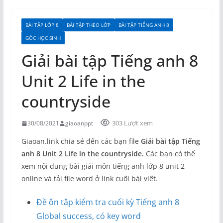
BÀI TẬP LỚP 8
BÀI TẬP THEO LỚP
BÀI TẬP TIẾNG ANH 8
GÓC HỌC SINH
Giải bài tập Tiếng anh 8
Unit 2 Life in the
countryside
303 Lượt xem
30/08/2021
giaoanppt
Giaoan.link chia sẻ đến các bạn file
Giải bài tập Tiếng
anh 8 Unit 2 Life in the countryside.
Các bạn có thể
xem nội dung bài giải môn tiếng anh lớp 8 unit 2
online và tải file word ở link cuối bài viết.
Đề ôn tập kiểm tra cuối kỳ Tiếng anh 8
Global success, có key word