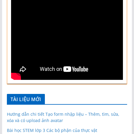
TÀI LIỆU MỚI
Hướng dẫn chi tiết Tạo form nhập liệu – Thêm, tìm, sửa,
xóa và có upload ảnh avatar
Bài học STEM lớp 3 Các bộ phận của thực vật