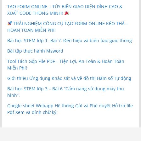
TẠO FORM ONLINE – TÙY BIẾN GIAO DIỆN ĐỈNH CAO &
XUẤT CODE THÔNG MINH!
TRẢI NGHIỆM CÔNG CỤ TẠO FORM ONLINE KÉO THẢ –
HOÀN TOÀN MIỄN PHÍ!
Bài học STEM lớp 1- Bài 7: Đèn hiệu và biển báo giao thông
Bài tập thực hành Msword
Tool Tách Gộp File PDF – Tiện Lợi, An Toàn & Hoàn Toàn
Miễn Phí!
Giới thiệu Ứng dụng Khảo sát và Vẽ đồ thị Hàm số Tự động
Bài học STEM lớp 3 – Bài 6 “Cẩm nang sử dụng máy thu
hình”.
Google sheet Webapp Hệ thống Gửi và Phê duyệt Hỗ trợ file
Pdf Xem và đính chữ ký