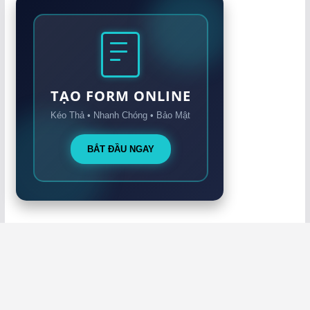
TẠO FORM ONLINE
Kéo Thả • Nhanh Chóng • Bảo Mật
BẮT ĐẦU NGAY