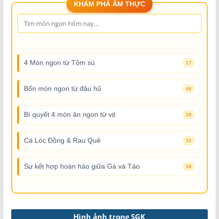
KHÁM PHÁ ẨM THỰC
4 Món ngon từ Tôm sú
17
Bốn món ngon từ đậu hũ
46
Bí quyết 4 món ăn ngon từ vịt
28
Cá Lóc Đồng & Rau Quê
31
Sự kết hợp hoàn hảo giữa Gà và Táo
38
Hình ảnh trong SGK