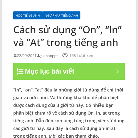
HỌC TIẾNG ANH
NGỮ PHÁP TIẾNG ANH
Cách sử dụng “On”, “In”
và “At” trong tiếng anh
168 Lượt xem
22/09/2021
giaoanppt
Mục lục bài viết
“in”, “on”, “at” đều là những giới từ dùng để chỉ thời
gian và nơi chốn. Và thường khá khó để phân biệt
được cách dùng của 3 giới từ này. Có nhiều bạn
phân biệt chưa rõ về cách sử dụng On, in, at trong
tiếng anh. Dẫn đến còn lúng túng trong việc sử dụng
các giới từ này. Sau đây là cách sử dụng on-in-at
trong tiếng anh. Mời các bạn tham khảo.