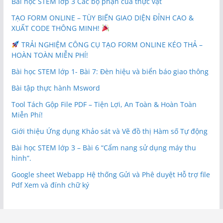
Bài học STEM lớp 3 Các bộ phận của thực vật
TẠO FORM ONLINE – TÙY BIẾN GIAO DIỆN ĐỈNH CAO &
XUẤT CODE THÔNG MINH!
TRẢI NGHIỆM CÔNG CỤ TẠO FORM ONLINE KÉO THẢ –
HOÀN TOÀN MIỄN PHÍ!
Bài học STEM lớp 1- Bài 7: Đèn hiệu và biển báo giao thông
Bài tập thực hành Msword
Tool Tách Gộp File PDF – Tiện Lợi, An Toàn & Hoàn Toàn
Miễn Phí!
Giới thiệu Ứng dụng Khảo sát và Vẽ đồ thị Hàm số Tự động
Bài học STEM lớp 3 – Bài 6 “Cẩm nang sử dụng máy thu
hình”.
Google sheet Webapp Hệ thống Gửi và Phê duyệt Hỗ trợ file
Pdf Xem và đính chữ ký