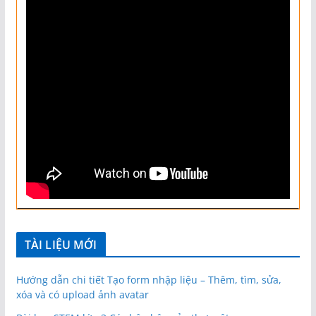
TÀI LIỆU MỚI
Hướng dẫn chi tiết Tạo form nhập liệu – Thêm, tìm, sửa,
xóa và có upload ảnh avatar