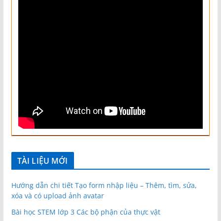
TÀI LIỆU MỚI
Hướng dẫn chi tiết Tạo form nhập liệu – Thêm, tìm, sửa,
xóa và có upload ảnh avatar
Bài học STEM lớp 3 Các bộ phận của thực vật