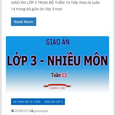
GIÁO ÁN LỚP 3 TRỌN BỘ TUẦN 14 Tiếp theo là tuần
14 trong bộ giáo án lớp 3 trọn
Read More
GA TRỌN BỘ 35 TUẦN
GIÁO ÁN LỚP 3
24/08/2018
giaoanppt