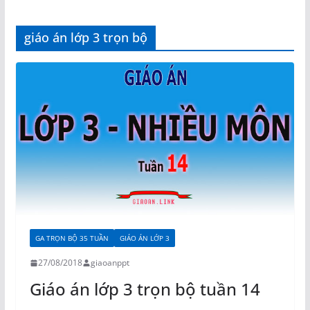
giáo án lớp 3 trọn bộ
GA TRỌN BỘ 35 TUẦN
GIÁO ÁN LỚP 3
27/08/2018
giaoanppt
Giáo án lớp 3 trọn bộ tuần 14