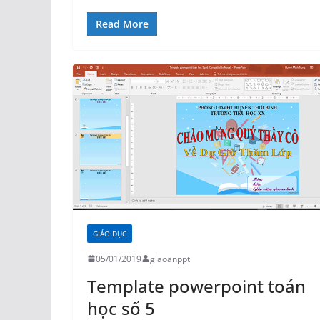
Read More
GIÁO DỤC
05/01/2019
giaoanppt
Template powerpoint toán
học số 5