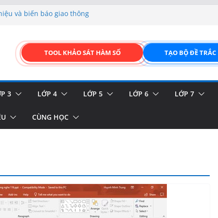
hiệu và biển báo giao thông
p liệu – Thêm, tìm, sửa,
 của thực vật
TOOL KHẢO SÁT HÀM SỐ
TẠO BỘ ĐỀ TRẮC
GIAO DIỆN ĐỈNH CAO &
FORM ONLINE KÉO THẢ –
P 3
LỚP 4
LỚP 5
LỚP 6
LỚP 7
ỆU
CÙNG HỌC