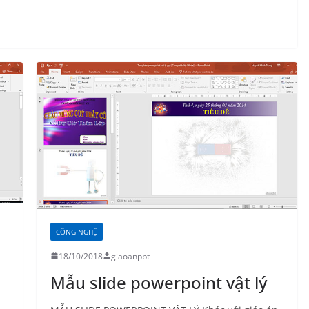
CÔNG NGHỆ
18/10/2018
giaoanppt
Mẫu slide powerpoint vật lý