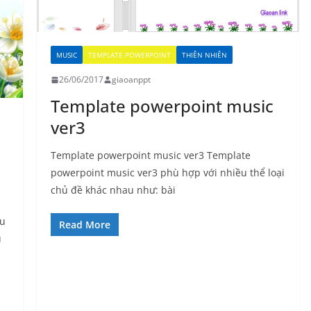
MUSIC
TEMPLATE POWERPOINT
THIÊN NHIÊN
26/06/2017
giaoanppt
Template powerpoint music
ver3
Template powerpoint music ver3 Template
powerpoint music ver3 phù hợp với nhiều thể loại
chủ đề khác nhau như: bài
ẫu
Read More
ủ