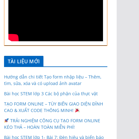
TÀI LIỆU MỚI
Hướng dẫn chi tiết Tạo form nhập liệu – Thêm,
tìm, sửa, xóa và có upload ảnh avatar
Bài học STEM lớp 3 Các bộ phận của thực vật
TẠO FORM ONLINE – TÙY BIẾN GIAO DIỆN ĐỈNH
CAO & XUẤT CODE THÔNG MINH!
TRẢI NGHIỆM CÔNG CỤ TẠO FORM ONLINE
KÉO THẢ – HOÀN TOÀN MIỄN PHÍ!
Bài học STEM lớp 1- Bài 7: Đèn hiệu và biển báo