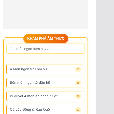
KHÁM PHÁ ẨM THỰC
4 Món ngon từ Tôm sú
17
Bốn món ngon từ đậu hũ
46
Bí quyết 4 món ăn ngon từ vịt
28
Cá Lóc Đồng & Rau Quê
31