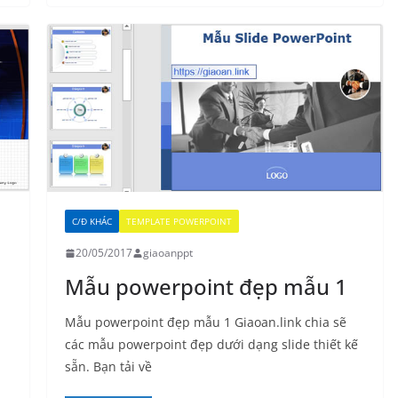
C/Đ KHÁC
TEMPLATE POWERPOINT
20/05/2017
giaoanppt
Mẫu powerpoint đẹp mẫu 1
Mẫu powerpoint đẹp mẫu 1 Giaoan.link chia sẽ
các mẫu powerpoint đẹp dưới dạng slide thiết kế
sẵn. Bạn tải về