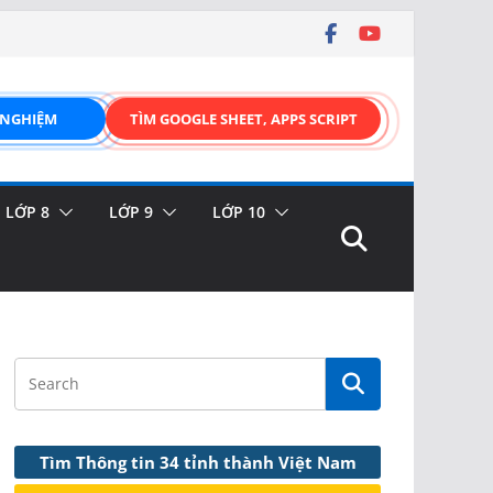
 NGHIỆM
TÌM GOOGLE SHEET, APPS SCRIPT
LỚP 8
LỚP 9
LỚP 10
Tìm Thông tin 34 tỉnh thành Việt Nam