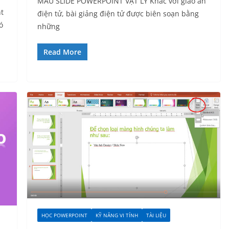
MẪU SLIDE POWERPOINT VẬT LÝ Khác với giáo án
t
điện tử, bài giảng điện tử được biên soạn bằng
ó
những
Read More
HỌC POWERPOINT
KỸ NĂNG VI TÍNH
TÀI LIỆU