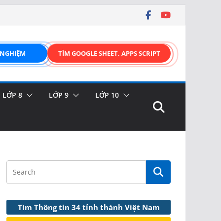
 NGHIỆM
TÌM GOOGLE SHEET, APPS SCRIPT
LỚP 8
LỚP 9
LỚP 10
Tìm Thông tin 34 tỉnh thành Việt Nam