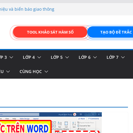
hiệu và biển báo giao thông
p liệu – Thêm, tìm, sửa,
 của thực vật
TOOL KHẢO SÁT HÀM SỐ
TẠO BỘ ĐỀ TRẮC
GIAO DIỆN ĐỈNH CAO &
FORM ONLINE KÉO THẢ –
P 3
LỚP 4
LỚP 5
LỚP 6
LỚP 7
ỆU
CÙNG HỌC