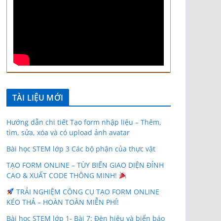
TÀI LIỆU MỚI
Hướng dẫn chi tiết Tạo form nhập liệu – Thêm,
tìm, sửa, xóa và có upload ảnh avatar
Bài học STEM lớp 3 Các bộ phận của thực vật
TẠO FORM ONLINE – TÙY BIẾN GIAO DIỆN ĐỈNH
CAO & XUẤT CODE THÔNG MINH!
TRẢI NGHIỆM CÔNG CỤ TẠO FORM ONLINE
KÉO THẢ – HOÀN TOÀN MIỄN PHÍ!
Bài học STEM lớp 1- Bài 7: Đèn hiệu và biển báo