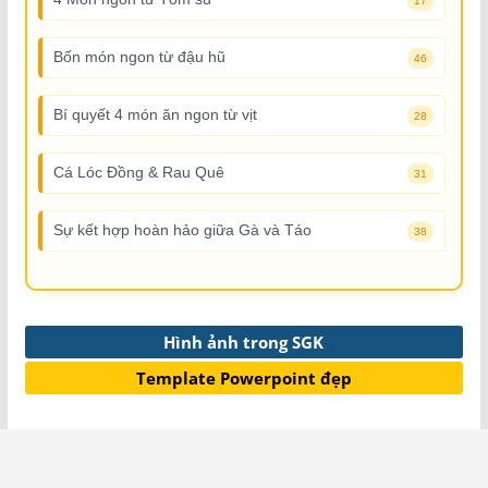
17
Bốn món ngon từ đậu hũ
46
Bí quyết 4 món ăn ngon từ vịt
28
Cá Lóc Đồng & Rau Quê
31
Sự kết hợp hoàn hảo giữa Gà và Táo
38
Hình ảnh trong SGK
Template Powerpoint đẹp