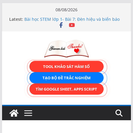
Skip
08/08/2026
TRẢI NGHIỆM CÔNG CỤ TẠO FORM ONLINE
to
Latest:
KÉO THẢ – HOÀN TOÀN MIỄN PHÍ!
content
Bài học STEM lớp 1- Bài 7: Đèn hiệu và biển báo
giao thông
Hướng dẫn chi tiết Tạo form nhập liệu – Thêm,
tìm, sửa, xóa và có upload ảnh avatar
Bài học STEM lớp 3 Các bộ phận của thực vật
TẠO FORM ONLINE – TÙY BIẾN GIAO DIỆN ĐỈNH
CAO & XUẤT CODE THÔNG MINH!
TOOL KHẢO SÁT HÀM SỐ
TẠO BỘ ĐỀ TRẮC NGHIỆM
TÌM GOOGLE SHEET, APPS SCRIPT