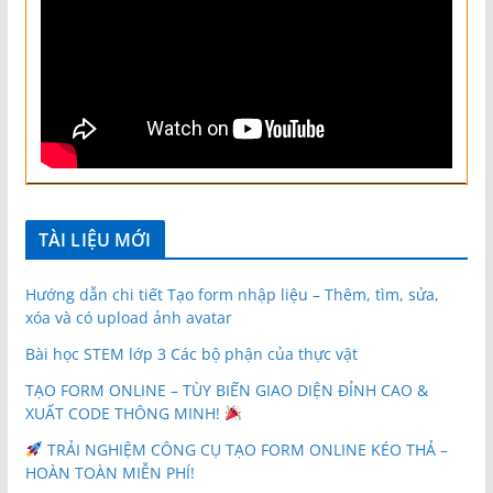
TÀI LIỆU MỚI
Hướng dẫn chi tiết Tạo form nhập liệu – Thêm, tìm, sửa,
xóa và có upload ảnh avatar
Bài học STEM lớp 3 Các bộ phận của thực vật
TẠO FORM ONLINE – TÙY BIẾN GIAO DIỆN ĐỈNH CAO &
XUẤT CODE THÔNG MINH!
TRẢI NGHIỆM CÔNG CỤ TẠO FORM ONLINE KÉO THẢ –
HOÀN TOÀN MIỄN PHÍ!