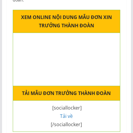
XEM ONLINE NỘI DUNG MẪU ĐƠN XIN
TRƯỞNG THÀNH ĐOÀN
TẢI MẪU ĐƠN TRƯỞNG THÀNH ĐOÀN
[sociallocker]
Tải về
[/sociallocker]