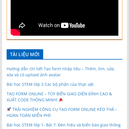
TÀI LIỆU MỚI
Hướng dẫn chi tiết Tạo form nhập liệu – Thêm, tìm, sửa,
xóa và có upload ảnh avatar
Bài học STEM lớp 3 Các bộ phận của thực vật
TẠO FORM ONLINE – TÙY BIẾN GIAO DIỆN ĐỈNH CAO &
XUẤT CODE THÔNG MINH!
TRẢI NGHIỆM CÔNG CỤ TẠO FORM ONLINE KÉO THẢ –
HOÀN TOÀN MIỄN PHÍ!
Bài học STEM lớp 1- Bài 7: Đèn hiệu và biển báo giao thông