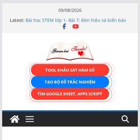
Skip
09/08/2026
TRẢI NGHIỆM CÔNG CỤ TẠO FORM ONLINE
to
Latest:
KÉO THẢ – HOÀN TOÀN MIỄN PHÍ!
content
Bài học STEM lớp 1- Bài 7: Đèn hiệu và biển báo
giao thông
Hướng dẫn chi tiết Tạo form nhập liệu – Thêm,
tìm, sửa, xóa và có upload ảnh avatar
Bài học STEM lớp 3 Các bộ phận của thực vật
TẠO FORM ONLINE – TÙY BIẾN GIAO DIỆN ĐỈNH
CAO & XUẤT CODE THÔNG MINH!
TOOL KHẢO SÁT HÀM SỐ
TẠO BỘ ĐỀ TRẮC NGHIỆM
TÌM GOOGLE SHEET, APPS SCRIPT