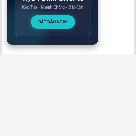
Kéo Thả • Nhanh Chóng • Bảo Mật
BẮT ĐẦU NGAY