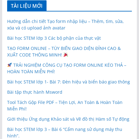
TÀI LIỆU MỚI
Hướng dẫn chi tiết Tạo form nhập liệu – Thêm, tìm, sửa,
xóa và có upload ảnh avatar
Bài học STEM lớp 3 Các bộ phận của thực vật
TẠO FORM ONLINE – TÙY BIẾN GIAO DIỆN ĐỈNH CAO &
XUẤT CODE THÔNG MINH!
TRẢI NGHIỆM CÔNG CỤ TẠO FORM ONLINE KÉO THẢ –
HOÀN TOÀN MIỄN PHÍ!
Bài học STEM lớp 1- Bài 7: Đèn hiệu và biển báo giao thông
Bài tập thực hành Msword
Tool Tách Gộp File PDF – Tiện Lợi, An Toàn & Hoàn Toàn
Miễn Phí!
Giới thiệu Ứng dụng Khảo sát và Vẽ đồ thị Hàm số Tự động
Bài học STEM lớp 3 – Bài 6 “Cẩm nang sử dụng máy thu
hình”.