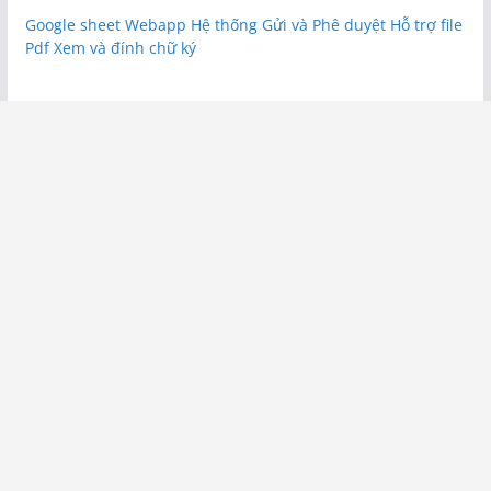
Google sheet Webapp Hệ thống Gửi và Phê duyệt Hỗ trợ file
Pdf Xem và đính chữ ký