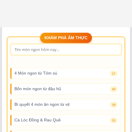
KHÁM PHÁ ẨM THỰC
4 Món ngon từ Tôm sú
17
Bốn món ngon từ đậu hũ
46
Bí quyết 4 món ăn ngon từ vịt
28
Cá Lóc Đồng & Rau Quê
31