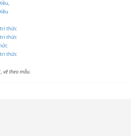
Diều,
Diều
tri thức
tri thức
thức
tri thức
1, vẽ theo mẫu
.