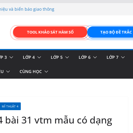
hiệu và biển báo giao thông
p liệu – Thêm, tìm, sửa,
 của thực vật
TOOL KHẢO SÁT HÀM SỐ
TẠO BỘ ĐỀ TRẮC
GIAO DIỆN ĐỈNH CAO &
FORM ONLINE KÉO THẢ –
P 3
LỚP 4
LỚP 5
LỚP 6
LỚP 7
ỆU
CÙNG HỌC
MĨ THUẬT 4
 4 bài 31 vtm mẫu có dạng