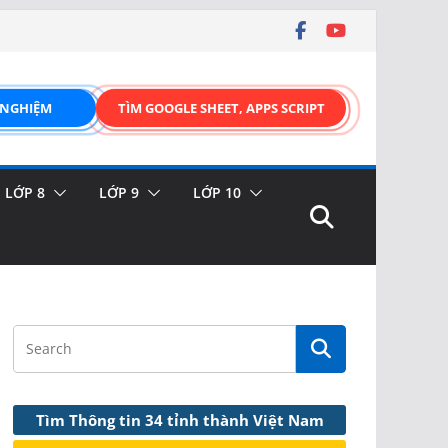
 NGHIỆM
TÌM GOOGLE SHEET, APPS SCRIPT
LỚP 8
LỚP 9
LỚP 10
Tìm Thông tin 34 tỉnh thành Việt Nam