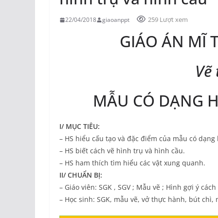
259 Lượt xem
22/04/2018
giaoanppt
GIÁO ÁN MĨ 
Vẽ
MẪU CÓ DẠNG H
I/ MỤC TIÊU:
– HS hiểu cấu tạo và đặc điểm của mẫu có dạng 
– HS biết cách vẽ hình trụ và hình cầu.
– HS ham thích tìm hiểu các vật xung quanh.
II/ CHUẨN BỊ:
– Giáo viên: SGK , SGV ; Mẫu vẽ ; Hình gợi ý cách 
– Học sinh: SGK, mẫu vẽ, vở thực hành, bút chì,