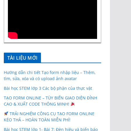
TÀI LIỆU MỚI
Hướng dẫn chi tiết Tạo form nhập liệu – Thêm,
tìm, sửa, xóa và có upload ảnh avatar
Bài học STEM lớp 3 Các bộ phận của thực vật
TẠO FORM ONLINE – TÙY BIẾN GIAO DIỆN ĐỈNH
CAO & XUẤT CODE THÔNG MINH!
TRẢI NGHIỆM CÔNG CỤ TẠO FORM ONLINE
KÉO THẢ – HOÀN TOÀN MIỄN PHÍ!
Bài học STEM lớp 1- Bài 7: Đèn hiệu và biển báo