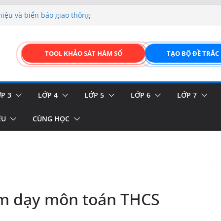
FORM ONLINE KÉO THẢ –
hiệu và biển báo giao thông
p liệu – Thêm, tìm, sửa,
TOOL KHẢO SÁT HÀM SỐ
TẠO BỘ ĐỀ TRẮC
 của thực vật
GIAO DIỆN ĐỈNH CAO &
P 3
LỚP 4
LỚP 5
LỚP 6
LỚP 7
ỆU
CÙNG HỌC
ệm dạy môn toán THCS