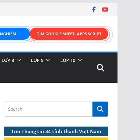
 NGHIỆM
TÌM GOOGLE SHEET, APPS SCRIPT
LỚP 8
LỚP 9
LỚP 10
Tìm Thông tin 34 tỉnh thành Việt Nam