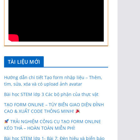
TÀI LIỆU MỚI
Hướng dẫn chi tiết Tạo form nhập liệu – Thêm,
tìm, sửa, xóa và có upload ảnh avatar
Bài học STEM lớp 3 Các bộ phận của thực vật
TẠO FORM ONLINE – TÙY BIẾN GIAO DIỆN ĐỈNH
CAO & XUẤT CODE THÔNG MINH!
TRẢI NGHIỆM CÔNG CỤ TẠO FORM ONLINE
KÉO THẢ – HOÀN TOÀN MIỄN PHÍ!
Bài học STEM lớp 1- Bài 7: Đèn hiệu và biển báo