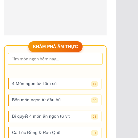
KHÁM PHÁ ẨM THỰC
4 Món ngon từ Tôm sú
17
Bốn món ngon từ đậu hũ
46
Bí quyết 4 món ăn ngon từ vịt
28
Cá Lóc Đồng & Rau Quê
31