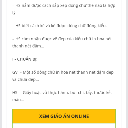
– HS nắm được cách sắp xếp dòng chữ thế nào là hợp
lý.
– HS biết cách kẻ và kẻ được dòng chữ đúng kiểu.
– HS cảm nhận được vẽ đẹp của kiểu chữ in hoa nét
thanh nét đậm…
II-
CHU
ẨN BỊ
:
GV: – Một số dòng chữ in hoa nét thanh nét đậm đẹp
và chưa đẹp…
HS: – Giấy hoặc vở thực hành, bút chì, tẩy, thước kẻ,
màu…
XEM GIÁO ÁN ONLINE