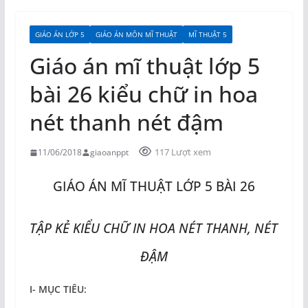
GIÁO ÁN LỚP 5
GIÁO ÁN MÔN MĨ THUẬT
MĨ THUẬT 5
Giáo án mĩ thuật lớp 5
bài 26 kiểu chữ in hoa
nét thanh nét đậm
117 Lượt xem
11/06/2018
giaoanppt
GIÁO ÁN MĨ THUẬT LỚP 5 BÀI 26
TẬP KẺ KIỂU CHỮ IN HOA NÉT THANH, NÉT
ĐẬM
I- MỤC TIÊU: