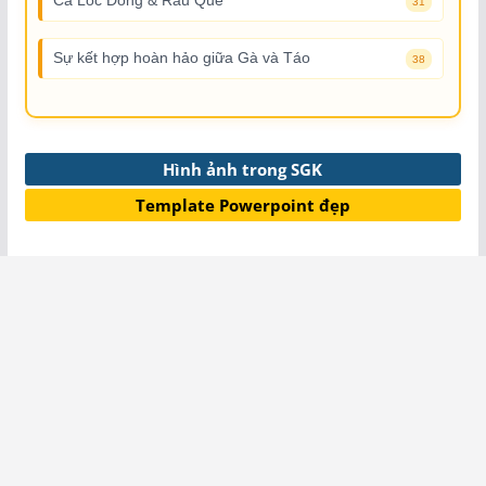
Cá Lóc Đồng & Rau Quê
31
Sự kết hợp hoàn hảo giữa Gà và Táo
38
Hình ảnh trong SGK
Template Powerpoint đẹp