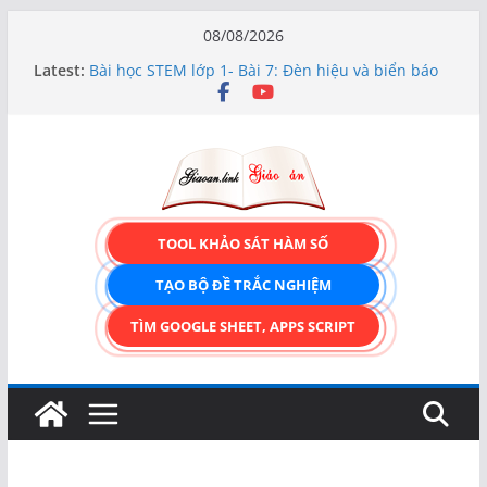
Skip
08/08/2026
to
TRẢI NGHIỆM CÔNG CỤ TẠO FORM ONLINE
Latest:
KÉO THẢ – HOÀN TOÀN MIỄN PHÍ!
content
Bài học STEM lớp 1- Bài 7: Đèn hiệu và biển báo
giao thông
Hướng dẫn chi tiết Tạo form nhập liệu – Thêm,
tìm, sửa, xóa và có upload ảnh avatar
Bài học STEM lớp 3 Các bộ phận của thực vật
TẠO FORM ONLINE – TÙY BIẾN GIAO DIỆN ĐỈNH
CAO & XUẤT CODE THÔNG MINH!
TOOL KHẢO SÁT HÀM SỐ
TẠO BỘ ĐỀ TRẮC NGHIỆM
TÌM GOOGLE SHEET, APPS SCRIPT