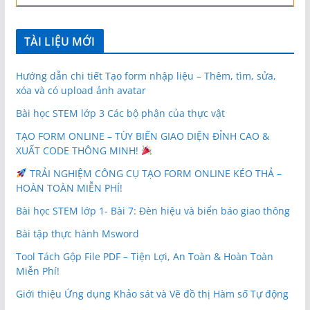
TÀI LIỆU MỚI
Hướng dẫn chi tiết Tạo form nhập liệu – Thêm, tìm, sửa,
xóa và có upload ảnh avatar
Bài học STEM lớp 3 Các bộ phận của thực vật
TẠO FORM ONLINE – TÙY BIẾN GIAO DIỆN ĐỈNH CAO &
XUẤT CODE THÔNG MINH!
TRẢI NGHIỆM CÔNG CỤ TẠO FORM ONLINE KÉO THẢ –
HOÀN TOÀN MIỄN PHÍ!
Bài học STEM lớp 1- Bài 7: Đèn hiệu và biển báo giao thông
Bài tập thực hành Msword
Tool Tách Gộp File PDF – Tiện Lợi, An Toàn & Hoàn Toàn
Miễn Phí!
Giới thiệu Ứng dụng Khảo sát và Vẽ đồ thị Hàm số Tự động