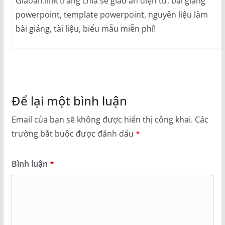
Giaoan.link trang chia sẽ giáo án điện tử, bài giảng
học tập tốt đã đến năm lớp 12 xem bố mẹ bảo
powerpoint, template powerpoint, nguyên liệu làm
thi vào trường nào thì sẽ thi vào trường đó. Hãy
bài giảng, tài liệu, biểu mẫu miễn phí!
cho ý kiến về quan niệm đó? – HS phát biểu
TH2: Trên báo thanh niên đã đăng tin về một cô
gái người Việt đinh cư ở nước ngoài, từ nhỏ cô
đã say mê nghề thiết kế thời trang. Tuy vậy gia
đình cô lại cho rằng nghề này không có tương
Để lại một bình luận
lai và cũng chẳng phải là một nghề danh giá và
Email của bạn sẽ không được hiển thị công khai.
Các
ngăn cấm cô. Với sự đam mê của mình cô gái
trường bắt buộc được đánh dấu
*
trẻ đã quyết tâm lên thành phố tự thuê nhà vừa
làm vừa học về thời trang thế rồi cô cũng đạt
được ước mơ của mình bằng việc giành được
Bình luận
*
giải nhất thiết kế thời trang ngay trên đất khách
và trở nên nổi tiếng. Em đánh giá như thế nào
về việc làm của cô gái đó. – HS phát biểu NDCT:
kính mời thầy cho ý kiến Thầy nhận xét: Những