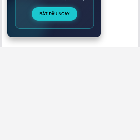
BẮT ĐẦU NGAY