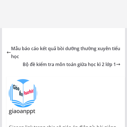
diện các nhóm lên phát biểu ý kiến đồng thời
chuyển tờ giấy ghi lên để thầy phân tích. NDCT:
Kính mời thầy cho ý kiến. – Sau khi nghe các ý
kiến của học sinh thày giáo tổng hợp và nêu các
nét cơ bản các em cần nắm được. NDCT: 2- Tại
sao mỗi chúng ta đều phải chọn cho mình một
Mẫu báo cáo kết quả bồi dưỡng thường xuyên tiểu
nghề? HS phát biểu NDCT giới thiệu câu hỏi. 3-
học
Chọn nghề như thế nào? NDCT sẽ lần lượt chỉ
Bộ đề kiểm tra môn toán giữa học kì 2 lớp 1
định các nhóm tham gia và cử người ghi tóm tắt
nội dung của mỗi người phát biểu. Thầy tổng
hợp các ý kiến nêu nhận xét vầ đưa ra câu trả
lời. NDCT có thể lấy ví dụ về sự đam mê nghề
nghiệp của một cá nhân nào đó từ sách, báo ,…
để cả lớp cùng nghe. HS lắng nghe. Hoạt động
giaoanppt
2: Tìm hiểu sự phù hợp nghề là gì? NDCT đưa ra
một số tình huống: TH1: Có bạn cho rằng cứ