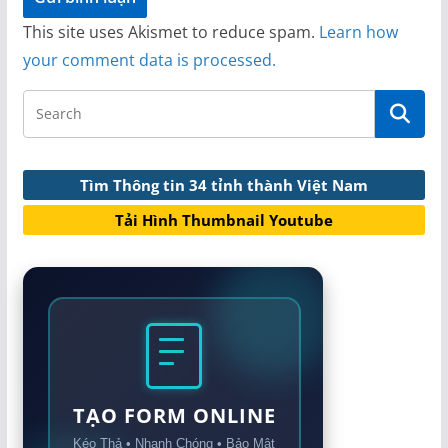
trong nghề. HS xem phim NDCT: Sau khi xem
This site uses Akismet to reduce spam.
Learn how
phim các bạn cho biết cảm tưởng của mình qua
your comment data is processed.
các tấm gương trên. HS phát biểu suy nghĩ của
mình sau khi xem phim hoặc qua các câu
chuyện các bạn kể. – HS phát biểu
Tìm Thông tin 34 tỉnh thành Việt Nam
Tải Hình Thumbnail Youtube
TẠO FORM ONLINE
Kéo Thả • Nhanh Chóng • Bảo Mật