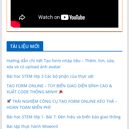
TÀI LIỆU MỚI
Hướng dẫn chi tiết Tạo form nhập liệu – Thêm, tìm, sửa,
xóa và có upload ảnh avatar
Bài học STEM lớp 3 Các bộ phận của thực vật
TẠO FORM ONLINE – TÙY BIẾN GIAO DIỆN ĐỈNH CAO &
XUẤT CODE THÔNG MINH!
TRẢI NGHIỆM CÔNG CỤ TẠO FORM ONLINE KÉO THẢ –
HOÀN TOÀN MIỄN PHÍ!
Bài học STEM lớp 1- Bài 7: Đèn hiệu và biển báo giao thông
Bài tập thực hành Msword