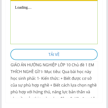
TẢI VỀ
GIÁO ÁN HƯỚNG NGHIỆP LỚP 10 Chủ đề 1 EM
THÍCH NGHỀ GÌ? I- Mục tiêu: Qua bài học này
học sinh phải: 1- Kiến thức: + Biết được cơ sở
của sự phù hợp nghề + Biết cách lựa chọn nghề
phù hợp với hứng thú, năng lực bản thân và
nhu cầu của thị trường lao động 2- Kỹ năng: Lập
được “bản xu hướng nghề nghiệp” của bản