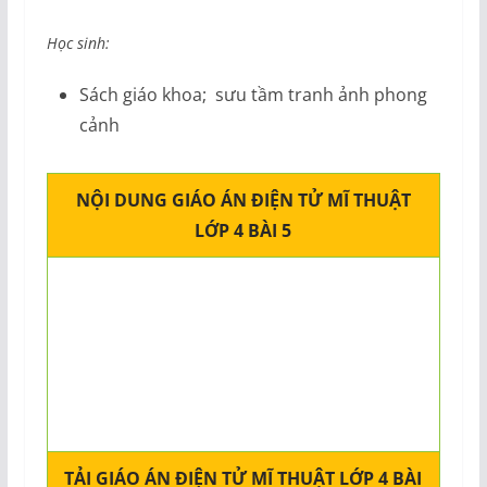
Học sinh:
Sách giáo khoa; sưu tầm tranh ảnh phong
cảnh
NỘI DUNG GIÁO ÁN ĐIỆN TỬ MĨ THUẬT
LỚP 4 BÀI 5
TẢI GIÁO ÁN ĐIỆN TỬ MĨ THUẬT LỚP 4 BÀI