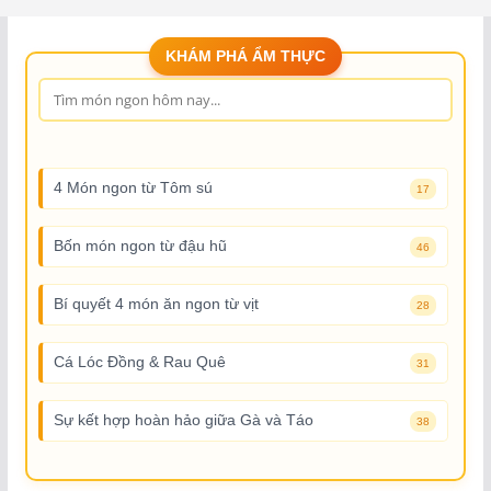
KHÁM PHÁ ẨM THỰC
4 Món ngon từ Tôm sú
17
Bốn món ngon từ đậu hũ
46
Bí quyết 4 món ăn ngon từ vịt
28
Cá Lóc Đồng & Rau Quê
31
Sự kết hợp hoàn hảo giữa Gà và Táo
38