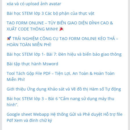
xóa và có upload ảnh avatar
Bài học STEM lớp 3 Các bộ phận của thực vật
TẠO FORM ONLINE – TÙY BIẾN GIAO DIỆN ĐỈNH CAO &
XUẤT CODE THÔNG MINH!
TRẢI NGHIỆM CÔNG CỤ TẠO FORM ONLINE KÉO THẢ –
HOÀN TOÀN MIỄN PHÍ!
Bài học STEM lớp 1- Bài 7: Đèn hiệu và biển báo giao thông
Bài tập thực hành Msword
Tool Tách Gộp File PDF – Tiện Lợi, An Toàn & Hoàn Toàn
Miễn Phí!
Giới thiệu Ứng dụng Khảo sát và Vẽ đồ thị Hàm số Tự động
Bài học STEM lớp 3 – Bài 6 “Cẩm nang sử dụng máy thu
hình”.
Google sheet Webapp Hệ thống Gửi và Phê duyệt Hỗ trợ file
Pdf Xem và đính chữ ký