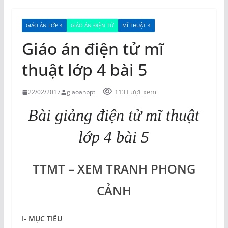
GIÁO ÁN LỚP 4
GIÁO ÁN ĐIỆN TỬ
MĨ THUẬT 4
Giáo án điện tử mĩ
thuật lớp 4 bài 5
113 Lượt xem
22/02/2017
giaoanppt
Bài giảng điện tử mĩ thuật
lớp 4 bài 5
TTMT – XEM TRANH PHONG
CẢNH
I- MỤC TIÊU