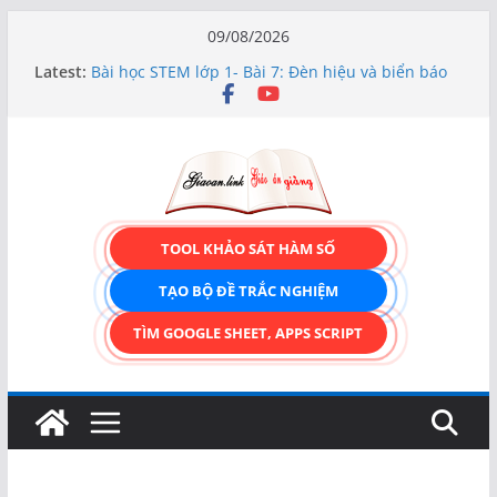
Skip
09/08/2026
to
Latest:
Bài học STEM lớp 1- Bài 7: Đèn hiệu và biển báo
content
giao thông
Hướng dẫn chi tiết Tạo form nhập liệu – Thêm,
tìm, sửa, xóa và có upload ảnh avatar
Bài học STEM lớp 3 Các bộ phận của thực vật
TẠO FORM ONLINE – TÙY BIẾN GIAO DIỆN ĐỈNH
CAO & XUẤT CODE THÔNG MINH!
TRẢI NGHIỆM CÔNG CỤ TẠO FORM ONLINE
TOOL KHẢO SÁT HÀM SỐ
KÉO THẢ – HOÀN TOÀN MIỄN PHÍ!
TẠO BỘ ĐỀ TRẮC NGHIỆM
TÌM GOOGLE SHEET, APPS SCRIPT