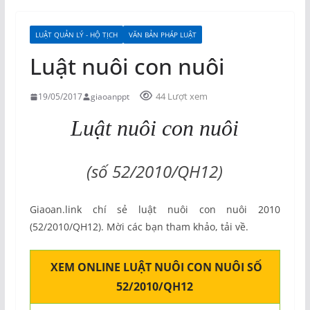
LUẬT QUẢN LÝ - HỘ TỊCH
VĂN BẢN PHÁP LUẬT
Luật nuôi con nuôi
44 Lượt xem
19/05/2017
giaoanppt
Luật nuôi con nuôi
(số 52/2010/QH12)
Giaoan.link chí sẻ luật nuôi con nuôi 2010
(52/2010/QH12). Mời các bạn tham khảo, tải về.
XEM ONLINE LUẬT NUÔI CON NUÔI SỐ
52/2010/QH12