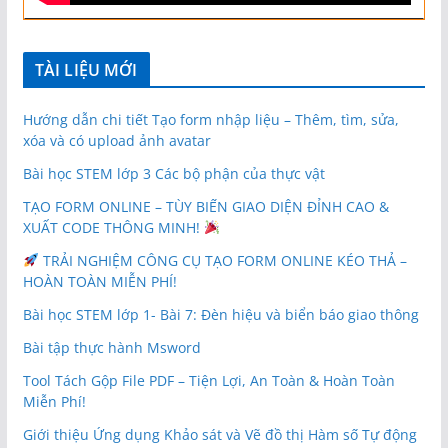
TÀI LIỆU MỚI
Hướng dẫn chi tiết Tạo form nhập liệu – Thêm, tìm, sửa,
xóa và có upload ảnh avatar
Bài học STEM lớp 3 Các bộ phận của thực vật
TẠO FORM ONLINE – TÙY BIẾN GIAO DIỆN ĐỈNH CAO &
XUẤT CODE THÔNG MINH!
TRẢI NGHIỆM CÔNG CỤ TẠO FORM ONLINE KÉO THẢ –
HOÀN TOÀN MIỄN PHÍ!
Bài học STEM lớp 1- Bài 7: Đèn hiệu và biển báo giao thông
Bài tập thực hành Msword
Tool Tách Gộp File PDF – Tiện Lợi, An Toàn & Hoàn Toàn
Miễn Phí!
Giới thiệu Ứng dụng Khảo sát và Vẽ đồ thị Hàm số Tự động