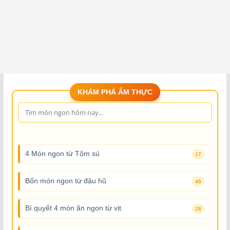
KHÁM PHÁ ẨM THỰC
4 Món ngon từ Tôm sú
17
Bốn món ngon từ đậu hũ
46
Bí quyết 4 món ăn ngon từ vịt
28