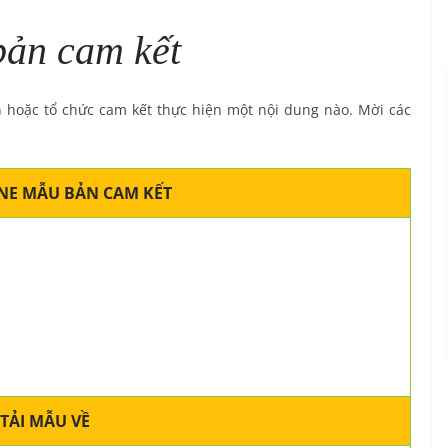
ản cam kết
 hoặc tổ chức cam kết thực hiện một nội dung nào. Mời các
NE MẪU BẢN CAM KẾT
TẢI MẪU VỀ