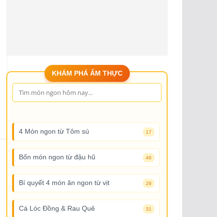
KHÁM PHÁ ẨM THỰC
4 Món ngon từ Tôm sú
17
Bốn món ngon từ đậu hũ
46
Bí quyết 4 món ăn ngon từ vịt
28
Cá Lóc Đồng & Rau Quê
31