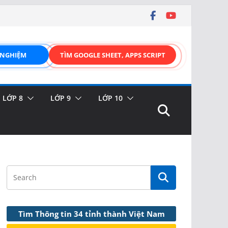
 NGHIỆM
TÌM GOOGLE SHEET, APPS SCRIPT
LỚP 8
LỚP 9
LỚP 10
Tìm Thông tin 34 tỉnh thành Việt Nam