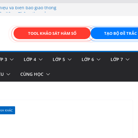
hiệu và biển báo giao thông
p liệu – Thêm, tìm, sửa,
 của thực vật
TOOL KHẢO SÁT HÀM SỐ
TẠO BỘ ĐỀ TRẮC
GIAO DIỆN ĐỈNH CAO &
FORM ONLINE KÉO THẢ –
P 3
LỚP 4
LỚP 5
LỚP 6
LỚP 7
ỆU
CÙNG HỌC
ÍNH KHÁC