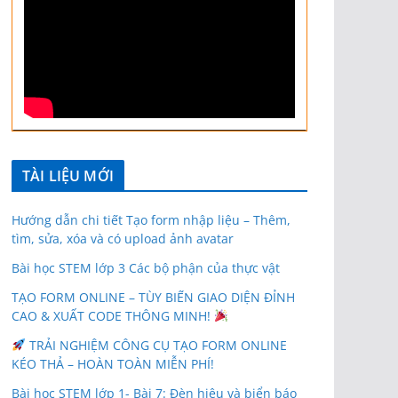
TÀI LIỆU MỚI
Hướng dẫn chi tiết Tạo form nhập liệu – Thêm,
tìm, sửa, xóa và có upload ảnh avatar
Bài học STEM lớp 3 Các bộ phận của thực vật
TẠO FORM ONLINE – TÙY BIẾN GIAO DIỆN ĐỈNH
CAO & XUẤT CODE THÔNG MINH!
TRẢI NGHIỆM CÔNG CỤ TẠO FORM ONLINE
KÉO THẢ – HOÀN TOÀN MIỄN PHÍ!
Bài học STEM lớp 1- Bài 7: Đèn hiệu và biển báo