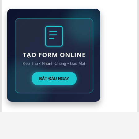
TẠO FORM ONLINE
Kéo Thả • Nhanh Chóng • Bảo Mật
BẮT ĐẦU NGAY