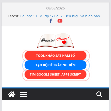
Skip
08/08/2026
to
Latest:
Bài học STEM lớp 1- Bài 7: Đèn hiệu và biển báo
content
giao thông
Hướng dẫn chi tiết Tạo form nhập liệu – Thêm,
tìm, sửa, xóa và có upload ảnh avatar
Bài học STEM lớp 3 Các bộ phận của thực vật
TẠO FORM ONLINE – TÙY BIẾN GIAO DIỆN ĐỈNH
CAO & XUẤT CODE THÔNG MINH!
TRẢI NGHIỆM CÔNG CỤ TẠO FORM ONLINE
TOOL KHẢO SÁT HÀM SỐ
KÉO THẢ – HOÀN TOÀN MIỄN PHÍ!
TẠO BỘ ĐỀ TRẮC NGHIỆM
TÌM GOOGLE SHEET, APPS SCRIPT