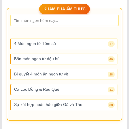
KHÁM PHÁ ẨM THỰC
4 Món ngon từ Tôm sú
17
Bốn món ngon từ đậu hũ
46
Bí quyết 4 món ăn ngon từ vịt
28
Cá Lóc Đồng & Rau Quê
31
Sự kết hợp hoàn hảo giữa Gà và Táo
38