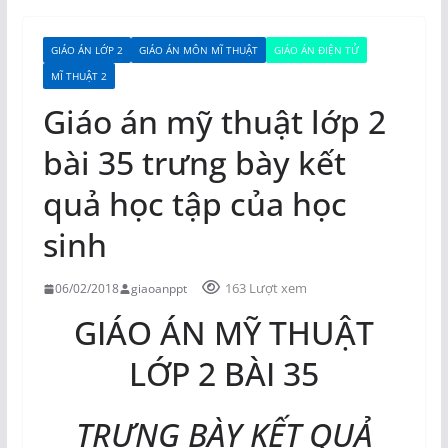
GIÁO ÁN LỚP 2
GIÁO ÁN MÔN MĨ THUẬT
GIÁO ÁN ĐIỆN TỬ
MĨ THUẬT 2
Giáo án mỹ thuật lớp 2
bài 35 trưng bày kết
quả học tập của học
sinh
163 Lượt xem
06/02/2018
giaoanppt
GIÁO ÁN MỸ THUẬT
LỚP 2 BÀI 35
TRƯNG BÀY KẾT QUẢ