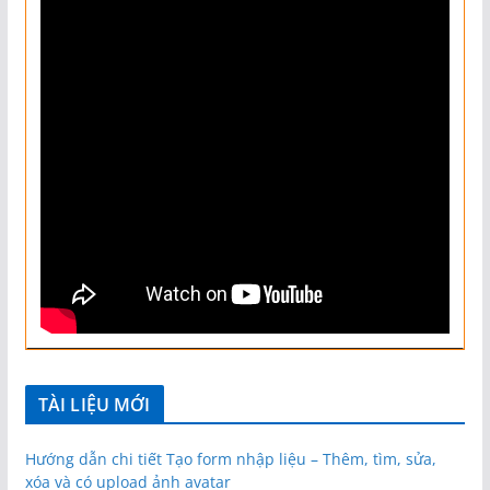
TÀI LIỆU MỚI
Hướng dẫn chi tiết Tạo form nhập liệu – Thêm, tìm, sửa,
xóa và có upload ảnh avatar