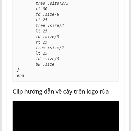
	tree :size*2/3

	rt 30	

	fd :size/6

	rt 25

	tree :size/2

	lt 25

	fd :size/3

	rt 25

	tree :size/2

	lt 25

	fd :size/6

	bk :size 

]

end
Clip hướng dẫn vẽ cây trên logo rùa