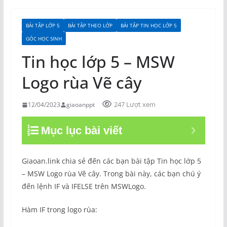
BÀI TẬP LỚP 5
BÀI TẬP THEO LỚP
BÀI TẬP TIN HỌC LỚP 5
GÓC HỌC SINH
Tin học lớp 5 – MSW
Logo rùa Vẽ cây
247 Lượt xem
12/04/2023
giaoanppt
Mục lục bài viết
Giaoan.link chia sẻ đến các bạn bài tập Tin học lớp 5
– MSW Logo rùa Vẽ cây. Trong bài này, các bạn chú ý
đến lệnh IF và IFELSE trên MSWLogo.
Hàm IF trong logo rùa: