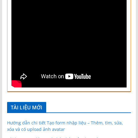
TÀI LIỆU MỚI
Hướng dẫn chi tiết Tạo form nhập liệu – Thêm, tìm, sửa,
xóa và có upload ảnh avatar