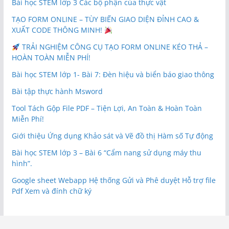
Bài học STEM lớp 3 Các bộ phận của thực vật
TẠO FORM ONLINE – TÙY BIẾN GIAO DIỆN ĐỈNH CAO &
XUẤT CODE THÔNG MINH!
TRẢI NGHIỆM CÔNG CỤ TẠO FORM ONLINE KÉO THẢ –
HOÀN TOÀN MIỄN PHÍ!
Bài học STEM lớp 1- Bài 7: Đèn hiệu và biển báo giao thông
Bài tập thực hành Msword
Tool Tách Gộp File PDF – Tiện Lợi, An Toàn & Hoàn Toàn
Miễn Phí!
Giới thiệu Ứng dụng Khảo sát và Vẽ đồ thị Hàm số Tự động
Bài học STEM lớp 3 – Bài 6 “Cẩm nang sử dụng máy thu
hình”.
Google sheet Webapp Hệ thống Gửi và Phê duyệt Hỗ trợ file
Pdf Xem và đính chữ ký