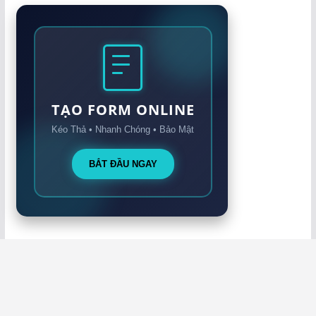
TẠO FORM ONLINE
Kéo Thả • Nhanh Chóng • Bảo Mật
BẮT ĐẦU NGAY