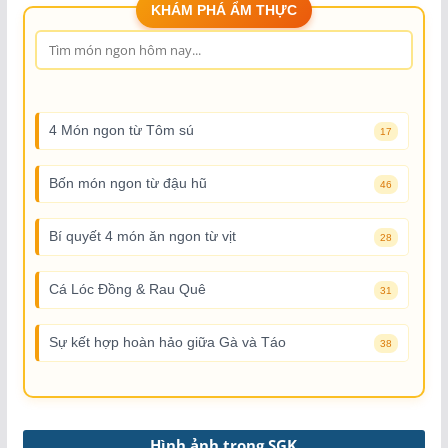
KHÁM PHÁ ẨM THỰC
4 Món ngon từ Tôm sú
17
Bốn món ngon từ đậu hũ
46
Bí quyết 4 món ăn ngon từ vịt
28
Cá Lóc Đồng & Rau Quê
31
Sự kết hợp hoàn hảo giữa Gà và Táo
38
Hình ảnh trong SGK