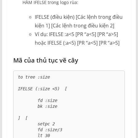
HÀM IFELSE trong logo rùa:
IFELSE (điều kiện) [Các lệnh trong điều
kiện 1] [Các lệnh trong điều kiện 2]
Ví dụ: IFELSE :a<5 [PR “a<5] [PR “a>5]
hoặc IFELSE (:a<5) [PR “a<5] [PR “a>5]
Mã của thủ tục vẽ cây
to tree :size

IFELSE (:size <5)  [

	fd :size

	bk :size	

]  [

	setpc 2

	fd :size/3

	lt 30
