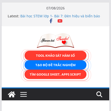
Skip
07/08/2026
to
Latest:
Bài học STEM lớp 1- Bài 7: Đèn hiệu và biển báo
content
giao thông
Hướng dẫn chi tiết Tạo form nhập liệu – Thêm,
tìm, sửa, xóa và có upload ảnh avatar
Bài học STEM lớp 3 Các bộ phận của thực vật
TẠO FORM ONLINE – TÙY BIẾN GIAO DIỆN ĐỈNH
CAO & XUẤT CODE THÔNG MINH!
TRẢI NGHIỆM CÔNG CỤ TẠO FORM ONLINE
TOOL KHẢO SÁT HÀM SỐ
KÉO THẢ – HOÀN TOÀN MIỄN PHÍ!
TẠO BỘ ĐỀ TRẮC NGHIỆM
TÌM GOOGLE SHEET, APPS SCRIPT