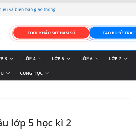
hiệu và biển báo giao thông
p liệu – Thêm, tìm, sửa,
 của thực vật
TOOL KHẢO SÁT HÀM SỐ
TẠO BỘ ĐỀ TRẮC
GIAO DIỆN ĐỈNH CAO &
FORM ONLINE KÉO THẢ –
P 3
LỚP 4
LỚP 5
LỚP 6
LỚP 7
ỆU
CÙNG HỌC
u lớp 5 học kì 2