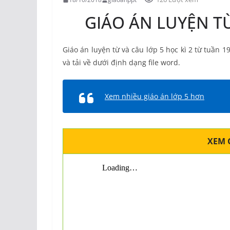
GIÁO ÁN LUYỆN TỪ
Giáo án luyện từ và câu lớp 5 học kì 2 từ tuần
và tải về dưới định dạng file word.
Xem nhiều giáo án lớp 5 hơn
XEM 