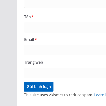
– 1 em đọc to, lớp đọc thầm.
– HS nêu những từ in đậm trong đoạn văn.
– Cả lớp làm bài vào tập.
Tên
*
– HS lần lượt phát biểu ý kiến, lớp nhận xét, bổ 
– 1 em đọc to, lớp đọc thầm.
– Cả lớp làm bài vào tập.
Email
*
– HS lần lượt phát biểu ý kiến, lớp nhận xét, bổ 
– 1 em đọc to, lớp đọc thầm.
– Cả lớp làm bài vào tập.
Trang web
– HS lần lượt nêu miệng bài tập của mình.
– 4 em lên bảng viết lại các câu đã hoàn chỉnh 
– Lớp nhận xét bài bạn.
– HS phát biểu.
This site uses Akismet to reduce spam.
Learn 
RÚT KINH NGHIỆM – BỔ SUNG :