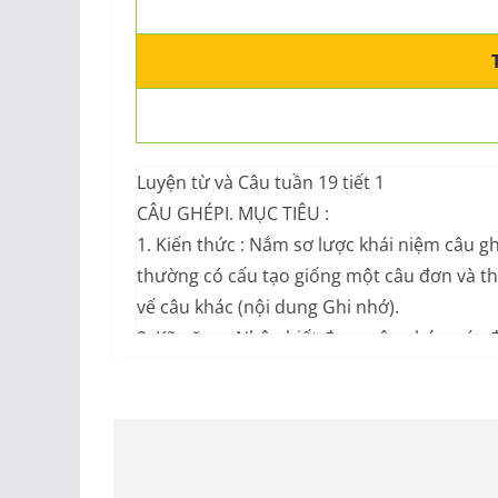
Luyện từ và Câu tuần 19 tiết 1
CÂU GHÉPI. MỤC TIÊU :
1. Kiến thức : Nắm sơ lược khái niệm câu g
thường có cấu tạo giống một câu đơn và th
vế câu khác (nội dung Ghi nhớ).
2. Kỹ năng : Nhận biết được câu ghép, xác đ
thêm được một vế câu vào chỗ trống để tạo
3. Thái độ : Bồi dưỡng thói quen dùng từ đ
tiếp.
* Học sinh khá, giỏi thực hiện được yêu cầu c
DẠY – HỌC :