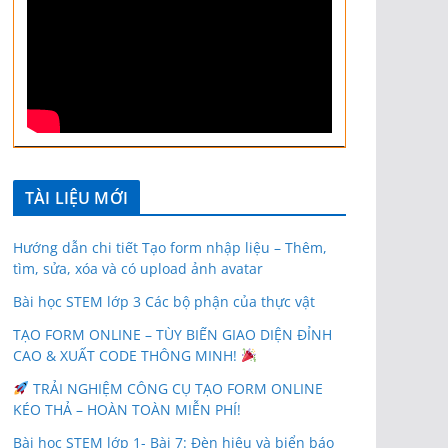
TÀI LIỆU MỚI
Hướng dẫn chi tiết Tạo form nhập liệu – Thêm,
tìm, sửa, xóa và có upload ảnh avatar
Bài học STEM lớp 3 Các bộ phận của thực vật
TẠO FORM ONLINE – TÙY BIẾN GIAO DIỆN ĐỈNH
CAO & XUẤT CODE THÔNG MINH!
TRẢI NGHIỆM CÔNG CỤ TẠO FORM ONLINE
KÉO THẢ – HOÀN TOÀN MIỄN PHÍ!
Bài học STEM lớp 1- Bài 7: Đèn hiệu và biển báo