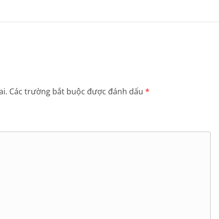
, vị ngữ của từng câu.
vị ngữ của từng câu. Lớp lần lượt đọc kết quả của mình cho
i.
Các trường bắt buộc được đánh dấu
*