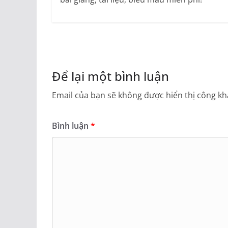
– HS nhận phiếu và làm việc.
– HS đánh số thứ tự các câu rồi xác định chủ ngữ
– 1 em xung phong lên bảng phân biệt chủ ngữ, 
các bạn nhận xét.
Để lại một bình luận
– 1 em đọc to, lớp đọc thầm.
Email của bạn sẽ không được hiển thị công kha
– HS làm việc.
– HS phát biểu, lớp nhận xét.
– 1 em lên bảng sửa, lớp nhận xét.
Bình luận
*
– 1 em đọc to, lớp đọc thầm.
– HS phát biểu, lớp nhận xét.
– 1 em lên bảng sửa, lớp nhận xét.
– 1 em đọc to, lớp đọc thầm.
– HS đọc thầm nhiều lần cho thuộc ghi nhớ.