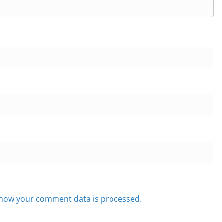
sung.
sung.
của mình, mỗi em 1 câu.
how your comment data is processed.