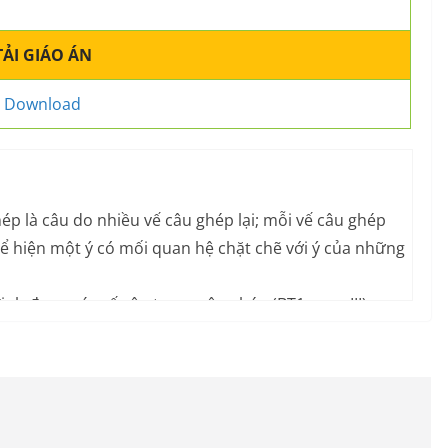
TẢI GIÁO ÁN
Download
hép là câu do nhiều vế câu ghép lại; mỗi vế câu ghép
ể hiện một ý có mối quan hệ chặt chẽ với ý của những
ịnh được các vế câu trong câu ghép (BT1, mục III);
 thành câu ghép (BT3).
úng. Có ý thức sử dụng tiếng Việt văn hóa trong giao
ủa BT2 (trả lời câu hỏi, giải thích lí do).II. ĐỒ DÙNG