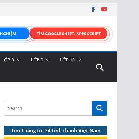
 NGHIỆM
TÌM GOOGLE SHEET, APPS SCRIPT
LỚP 8
LỚP 9
LỚP 10
Tìm Thông tin 34 tỉnh thành Việt Nam