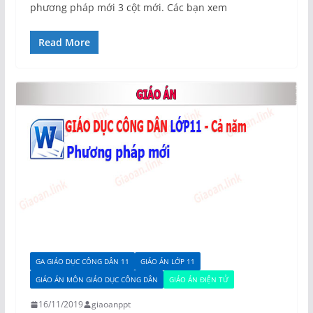
phương pháp mới 3 cột mới. Các bạn xem
Read More
GA GIÁO DỤC CÔNG DÂN 11
GIÁO ÁN LỚP 11
GIÁO ÁN MÔN GIÁO DỤC CÔNG DÂN
GIÁO ÁN ĐIỆN TỬ
16/11/2019
giaoanppt