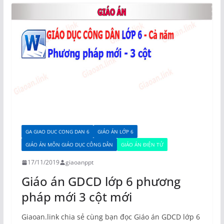
GA GIAO DUC CONG DAN 6
GIÁO ÁN LỚP 6
GIÁO ÁN MÔN GIÁO DỤC CÔNG DÂN
GIÁO ÁN ĐIỆN TỬ
17/11/2019
giaoanppt
Giáo án GDCD lớp 6 phương
pháp mới 3 cột mới
Giaoan.link chia sẻ cùng bạn đọc Giáo án GDCD lớp 6