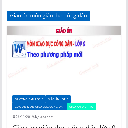
Giáo án môn giáo dục công dân
GA CÔNG DÂN LỚP 9
GIÁO ÁN LỚP 9
GIÁO ÁN MÔN GIÁO DỤC CÔNG DÂN
GIÁO ÁN ĐIỆN TỬ
26/11/2019
giaoanppt
Giáo án giáo dục công dân lớp 9