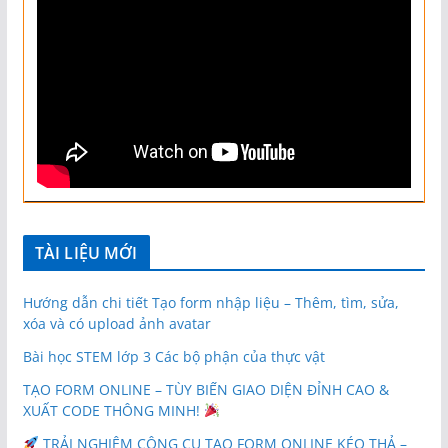
TÀI LIỆU MỚI
Hướng dẫn chi tiết Tạo form nhập liệu – Thêm, tìm, sửa,
xóa và có upload ảnh avatar
Bài học STEM lớp 3 Các bộ phận của thực vật
TẠO FORM ONLINE – TÙY BIẾN GIAO DIỆN ĐỈNH CAO &
XUẤT CODE THÔNG MINH!
TRẢI NGHIỆM CÔNG CỤ TẠO FORM ONLINE KÉO THẢ –