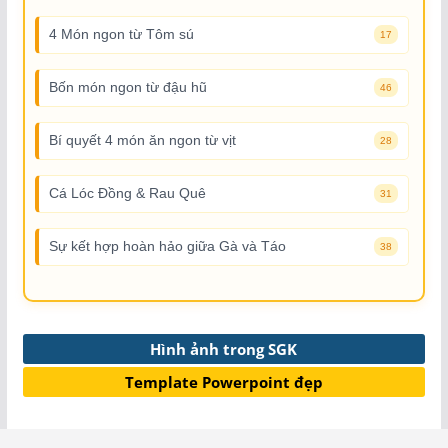
4 Món ngon từ Tôm sú
17
Bốn món ngon từ đậu hũ
46
Bí quyết 4 món ăn ngon từ vịt
28
Cá Lóc Đồng & Rau Quê
31
Sự kết hợp hoàn hảo giữa Gà và Táo
38
Hình ảnh trong SGK
Template Powerpoint đẹp