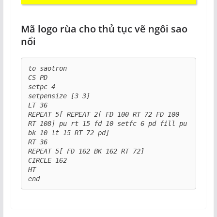
Mã logo rùa cho thủ tục vẽ ngôi sao
nổi
to saotron

CS PD

setpc 4

setpensize [3 3]

LT 36

REPEAT 5[ REPEAT 2[ FD 100 RT 72 FD 100 
RT 108] pu rt 15 fd 10 setfc 6 pd fill pu 
bk 10 lt 15 RT 72 pd]

RT 36

REPEAT 5[ FD 162 BK 162 RT 72]

CIRCLE 162

HT
