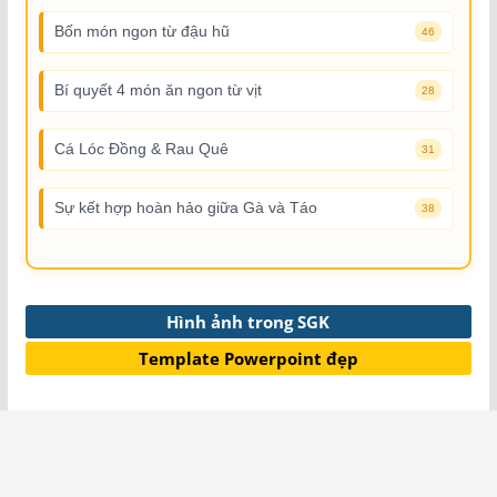
Bốn món ngon từ đậu hũ
46
Bí quyết 4 món ăn ngon từ vịt
28
Cá Lóc Đồng & Rau Quê
31
Sự kết hợp hoàn hảo giữa Gà và Táo
38
Hình ảnh trong SGK
Template Powerpoint đẹp