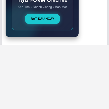
TẠO FORM ONLINE
Kéo Thả • Nhanh Chóng • Bảo Mật
BẮT ĐẦU NGAY