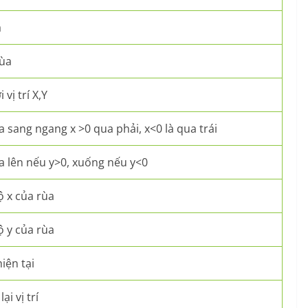
a
rùa
 vị trí X,Y
 sang ngang x >0 qua phải, x<0 là qua trái
 lên nếu y>0, xuống nếu y<0
 x của rùa
 y của rùa
hiện tại
ại vị trí