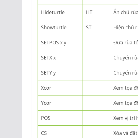
Hideturtle
HT
Ẩn chú rù
Showturtle
ST
Hiện chú 
SETPOS x y
Đưa rùa tới
SETX x
Chuyển rùa
SETY y
Chuyển rùa
Xcor
Xem tọa độ
Ycor
Xem tọa độ
POS
Xem vị trí 
CS
Xóa và đặt l