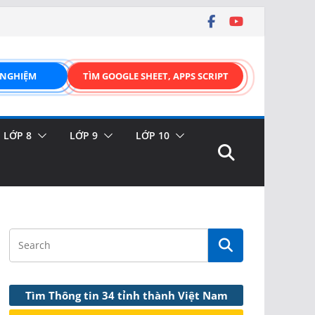
 NGHIỆM
TÌM GOOGLE SHEET, APPS SCRIPT
LỚP 8
LỚP 9
LỚP 10
Tìm Thông tin 34 tỉnh thành Việt Nam