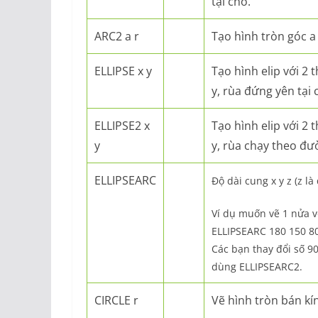
tại chỗ.
ARC2 a r
Tạo hình tròn góc a 
ELLIPSE x y
Tạo hình elip với 2 
y, rùa đứng yên tại 
ELLIPSE2 x
Tạo hình elip với 2 
y
y, rùa chạy theo đườ
ELLIPSEARC
Độ dài cung x y z (z là
Ví dụ muốn vẽ 1 nửa v
ELLIPSEARC 180 150 8
Các bạn thay đổi số 90
dùng ELLIPSEARC2.
CIRCLE r
Vẽ hình tròn bán kí