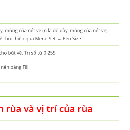
ày, mỏng của nét vẽ (n là độ dày, mỏng của nét vẽ).
hể thực hiện qua Menu Set → Pen Size …
ho bút vẽ. Trị số từ 0-255
 nền bằng Fill
rùa và vị trí của rùa
g