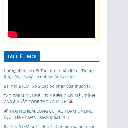
TÀI LIỆU MỚI
Hướng dẫn chi tiết Tạo form nhập liệu – Thêm,
tìm, sửa, xóa và có upload ảnh avatar
Bài học STEM lớp 3 Các bộ phận của thực vật
TẠO FORM ONLINE – TÙY BIẾN GIAO DIỆN ĐỈNH
CAO & XUẤT CODE THÔNG MINH!
TRẢI NGHIỆM CÔNG CỤ TẠO FORM ONLINE
KÉO THẢ – HOÀN TOÀN MIỄN PHÍ!
Bài học STEM lớp 1- Bài 7: Đèn hiệu và biển báo