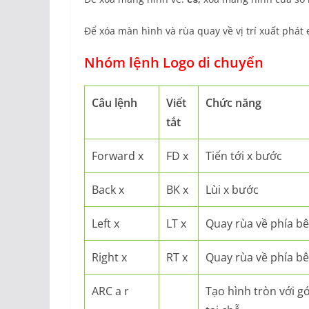
cs
Để xóa màn hình và rùa quay về vị trí xuất phá
Nhóm lệnh Logo di chuyển
Câu lệnh
Viết
Chức năng
tắt
Forward x
FD x
Tiến tới x bước
Back x
BK x
Lùi x bước
Left x
LT x
Quay rùa về phía bê
Right x
RT x
Quay rùa về phía bê
ARC a r
Tạo hình tròn với gó