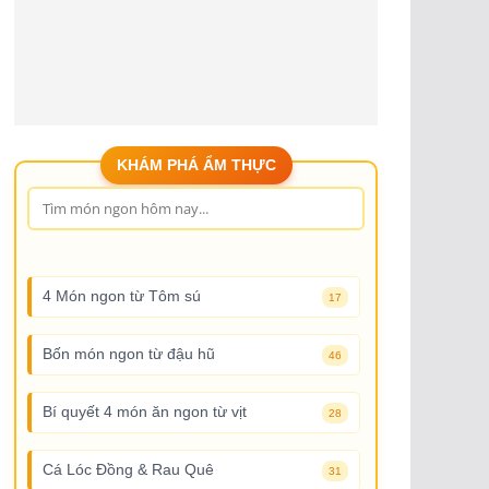
KHÁM PHÁ ẨM THỰC
4 Món ngon từ Tôm sú
17
Bốn món ngon từ đậu hũ
46
Bí quyết 4 món ăn ngon từ vịt
28
Cá Lóc Đồng & Rau Quê
31