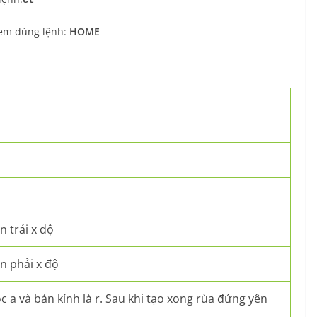
ct
t em dùng lệnh:
HOME
n trái x độ
n phải x độ
c a và bán kính là r. Sau khi tạo xong rùa đứng yên