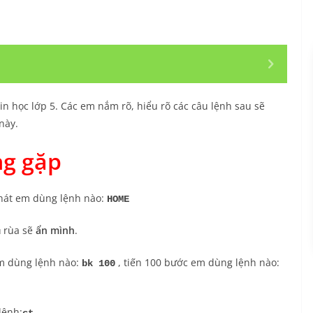
n học lớp 5. Các em nắm rõ, hiểu rõ các câu lệnh sau sẽ
này.
ng gặp
phát em dùng lệnh nào:
HOME
rùa sẽ
ẩn mình
.
u
m dùng lệnh nào:
, tiến 100 bước em dùng lệnh nào:
bk 100
lệnh: