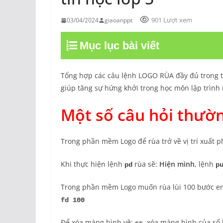
901 Lượt xem
03/04/2024
giaoanppt
Mục lục bài viết
Tổng hợp các câu lệnh LOGO RÙA đầy đủ trong ti
giúp tăng sự hứng khởi trong học môn lập trình 
Một số câu hỏi thườ
Trong phần mềm Logo để rùa trở về vị trí xuất 
Khi thực hiện lệnh
rùa sẽ:
Hiện mình
, lệnh
pd
p
Trong phần mềm Logo muốn rùa lùi 100 bước e
fd 100
Để xóa màng hình vẽ:
,
xóa màng hình của sổ 