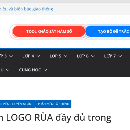
hiệu và biển báo giao thông
p liệu – Thêm, tìm, sửa,
 của thực vật
TOOL KHẢO SÁT HÀM SỐ
TẠO BỘ ĐỀ TRẮC
GIAO DIỆN ĐỈNH CAO &
FORM ONLINE KÉO THẢ –
P 3
LỚP 4
LỚP 5
LỚP 6
LỚP 7
ỆU
CÙNG HỌC
N MỀM CHUYÊN NGÀNH
PHẦN MỀM LẬP TRÌNH
nh LOGO RÙA đầy đủ trong