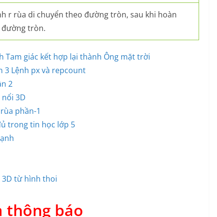
nh r rùa di chuyển theo đường tròn, sau khi hoàn
 đường tròn.
nh Tam giác kết hợp lại thành Ông mặt trời
n 3 Lệnh px và repcount
ần 2
 nổi 3D
 rùa phần-1
 trong tin học lớp 5
cạnh
 3D từ hình thoi
ả thông báo