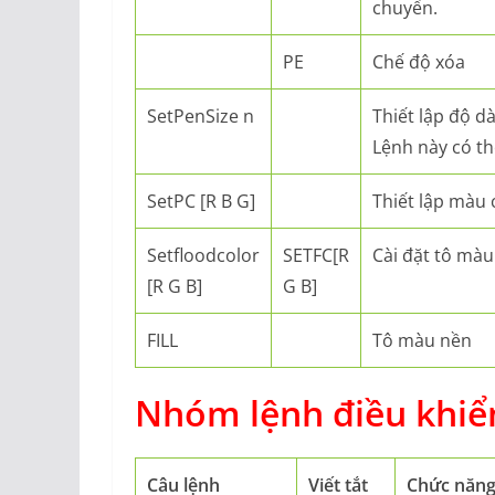
chuyển.
PE
Chế độ xóa
SetPenSize n
Thiết lập độ d
Lệnh này có t
SetPC [R B G]
Thiết lập màu c
Setfloodcolor
SETFC[R
Cài đặt tô màu
[R G B]
G B]
FILL
Tô màu nền
Nhóm lệnh điều khiển 
Câu lệnh
Viết tắt
Chức năn