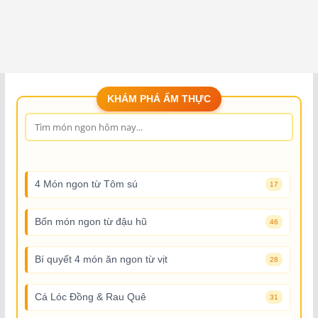
KHÁM PHÁ ẨM THỰC
4 Món ngon từ Tôm sú
17
Bốn món ngon từ đậu hũ
46
Bí quyết 4 món ăn ngon từ vịt
28
Cá Lóc Đồng & Rau Quê
31