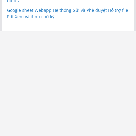
hình”.
Google sheet Webapp Hệ thống Gửi và Phê duyệt Hỗ trợ file
Pdf Xem và đính chữ ký