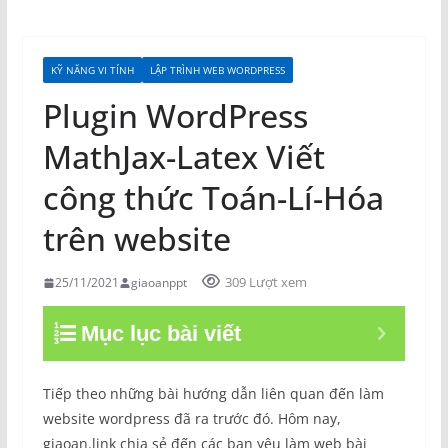
KỸ NĂNG VI TÍNH
LẬP TRÌNH WEB WORDPRESS
Plugin WordPress
MathJax-Latex Viết
công thức Toán-Lí-Hóa
trên website
309 Lượt xem
25/11/2021
giaoanppt
Mục lục bài viết
Tiếp theo những bài hướng dẫn liên quan đến làm
website wordpress đã ra trước đó. Hôm nay,
giaoan.link chia sẻ đến các bạn yêu làm web bài