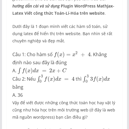
hướng dẫn cài và sử dụng
Plugin WordPress MathJax-
Latex Viết công thức Toán-Lí-Hóa trên website
.
Dưới đây là 1 đoạn mình viết các hàm số toán, sử
dụng latex để hiển thị trên website. Bạn nhìn sẽ rất
chuyên nghiệp và đẹp mắt.
2
(
)
=
+
4
Câu 1: Cho hàm số
. Khẳng
f
x
x
định nào sau đây là đúng
(
)
=
2
+
A.
∫
f
x
d
x
x
C
3
3
(
)
=
4
3
(
)
Câu 2: Nếu
∫
thì
∫
f
x
d
x
f
x
d
x
0
0
bằng
A. 36
Vậy để viết được những công thức toán học hay vật lý
cũng như hóa học trên môi trường web (ở đây là web
mã nguồn wordpress) bạn cần điều gì?