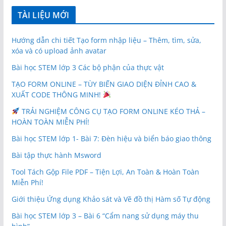
TÀI LIỆU MỚI
Hướng dẫn chi tiết Tạo form nhập liệu – Thêm, tìm, sửa,
xóa và có upload ảnh avatar
Bài học STEM lớp 3 Các bộ phận của thực vật
TẠO FORM ONLINE – TÙY BIẾN GIAO DIỆN ĐỈNH CAO &
XUẤT CODE THÔNG MINH!
TRẢI NGHIỆM CÔNG CỤ TẠO FORM ONLINE KÉO THẢ –
HOÀN TOÀN MIỄN PHÍ!
Bài học STEM lớp 1- Bài 7: Đèn hiệu và biển báo giao thông
Bài tập thực hành Msword
Tool Tách Gộp File PDF – Tiện Lợi, An Toàn & Hoàn Toàn
Miễn Phí!
Giới thiệu Ứng dụng Khảo sát và Vẽ đồ thị Hàm số Tự động
Bài học STEM lớp 3 – Bài 6 “Cẩm nang sử dụng máy thu